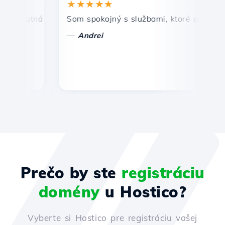
★★★★★
★
mptná a efektívna technická podpora.
Som spokojný s službami, ktoré ponúka Host
Gra
—
—
Andrei
Prečo by ste
registráciu
domény
u Hostico?
Vyberte si Hostico pre registráciu vašej