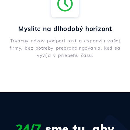
Myslite na dlhodobý horizont
Trvácny názov podporí rast a expanziu vašej
firmy, bez potreby prebrandingovania, keď sa
vyvíja v priebehu času.
24/7
sme tu, aby