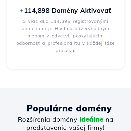
+114,898 Domény Aktivovať
S viac ako 114,898 registrovanými
doménami je Hostico dôveryhodným
menom v odvetví, poskytujúcim
odbornosť a profesionalitu v každej fáze
procesu.
Populárne domény
Rozšírenia domény
ideálne
na
predstavenie vašej firmy!