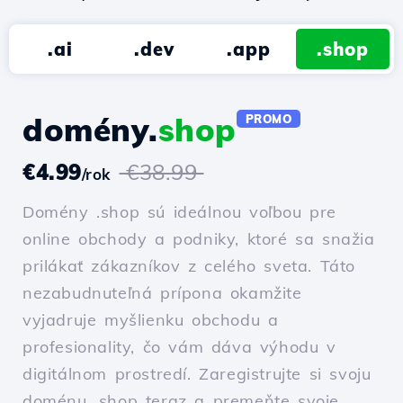
.ai
.dev
.app
.shop
domény.
shop
PROMO
€4.99
€38.99
/rok
Domény .shop sú ideálnou voľbou pre
online obchody a podniky, ktoré sa snažia
prilákať zákazníkov z celého sveta. Táto
nezabudnuteľná prípona okamžite
vyjadruje myšlienku obchodu a
profesionality, čo vám dáva výhodu v
digitálnom prostredí. Zaregistrujte si svoju
doménu .shop teraz a premeňte svoje