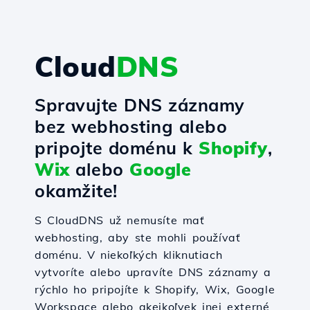
Cloud
DNS
Spravujte DNS záznamy
bez webhosting alebo
pripojte doménu k
Shopify
,
Wix
alebo
Google
okamžite!
S CloudDNS už nemusíte mať
webhosting, aby ste mohli používať
doménu. V niekoľkých kliknutiach
vytvoríte alebo upravíte DNS záznamy a
rýchlo ho pripojíte k Shopify, Wix, Google
Workspace alebo akejkoľvek inej externé