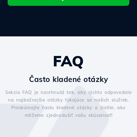
FAQ
Často kladené otázky
Sekcia FAQ je navrhnutá tak, aby rýchlo odpovedala
na najbežnejšie otázky týkajúce sa našich služieb.
Preskúmajte často kladené otázky a zistite, ako
môžeme zjednodušiť vašu skúsenosť!