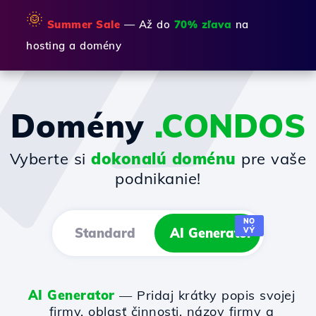
🌞
Summer Sale
— Až do
70% zľava
na
hosting a domény
Domény
.CONDOS
Vyberte si
dokonalú doménu
pre vaše
podnikanie!
NO
Standard
AI Generator
VÝ
AI Generator
— Pridaj krátky popis svojej
firmy, oblasť činnosti, názov firmy a