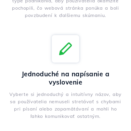
type podnikania, aby používatelia okamžite
pochopili, čo webová stránka ponúka a boli
povzbudení k ďalšiemu skúmaniu.
Jednoduché na napísanie a
vyslovenie
Vyberte si jednoduchý a intuitívny názov, aby
sa používatelia nemuseli stretávať s chybami
pri písaní alebo zapamätávaní a mohli ho
ľahko komunikovať ostatným.