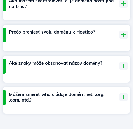
Ako môžem skontrolovať, či je doména dostupná
na trhu?
Prečo preniesť svoju doménu k Hostico?
Aké znaky môže obsahovať názov domény?
Môžem zmeniť whois údaje domén .net, .org,
.com, atď.?