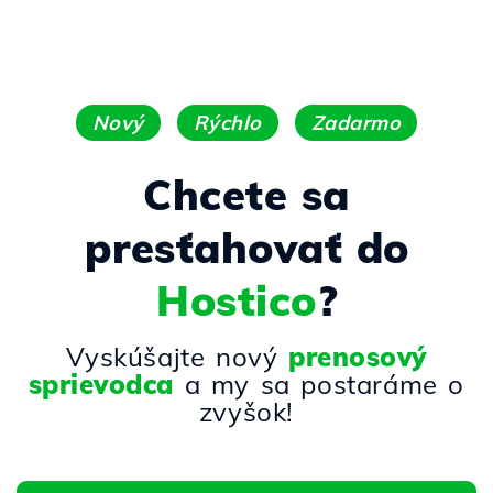
Nový
Rýchlo
Zadarmo
Chcete sa
presťahovať do
Hostico
?
Vyskúšajte nový
prenosový
sprievodca
a my sa postaráme o
zvyšok!