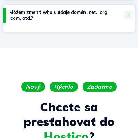
Môžem zmeniť whois údaje domén .net, .org,
.com, atď.?
Nový
Rýchlo
Zadarmo
Chcete sa
presťahovať do
Hostico
?