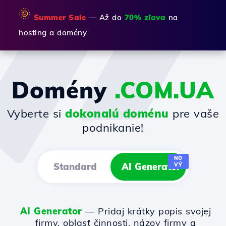
🌞
Summer Sale
— Až do
70% zľava
na
hosting a domény
Domény
.COM.UA
Vyberte si
dokonalú doménu
pre vaše
podnikanie!
NO
Standard
AI Generator
VÝ
AI Generator
— Pridaj krátky popis svojej
firmy, oblasť činnosti, názov firmy a