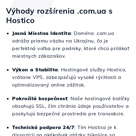
Výhody rozšírenia .com.ua s
Hostico
Jasná Miestna Identita
: Doména .com.ua
odráža priamu väzbu na Ukrajinu, čo je
perfektná voľba pre podniky, ktoré chcú prilákať
miestnych zákazníkov.
Výkon a Stabilita
: Hostingové služby Hostico,
vrátane VPS, zabezpečujú vysoké rýchlosti a
optimalizovaný online zážitok.
Pokročilá bezpečnosť
: Naše hostingové balíčky
obsahujú SSL, čím chránia údaje používateľov a
poskytujú bezpečné prostredie pre transakcie.
Technická podpora 24/7
: Tím Hostico je k
dispozícii na akékoľvek otázky týkajúce sa