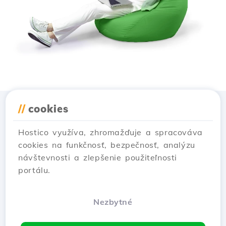
//
cookies
Stiahnuť aplikáciu
Hostico
Hostico využíva, zhromažďuje a spracováva
cookies na funkčnosť, bezpečnosť, analýzu
návštevnosti a zlepšenie použiteľnosti
portálu.
Nezbytné