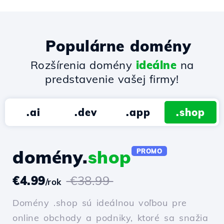
Populárne domény
Rozšírenia domény
ideálne
na
predstavenie vašej firmy!
.ai
.dev
.app
.shop
domény.
shop
PROMO
€4.99
€38.99
/rok
Domény .shop sú ideálnou voľbou pre
online obchody a podniky, ktoré sa snažia