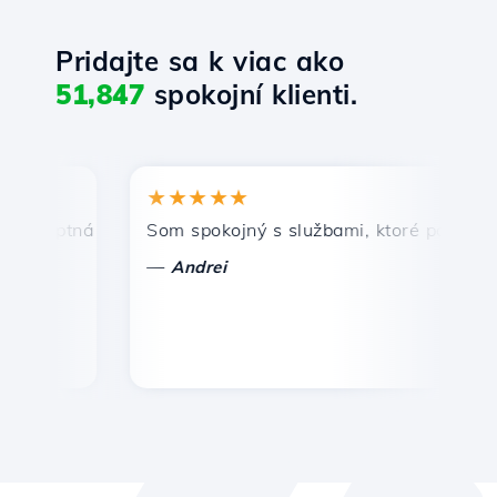
Pridajte sa k viac ako
51,847
spokojní klienti.
★★★★★
★
mptná a efektívna technická podpora.
Som spokojný s službami, ktoré ponúka Host
Gr
—
—
Andrei