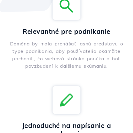
Relevantné pre podnikanie
Doména by mala prenášať jasnú predstavu o
type podnikania, aby používatelia okamžite
pochopili, čo webová stránka ponúka a boli
povzbudení k ďalšiemu skúmaniu.
Jednoduché na napísanie a