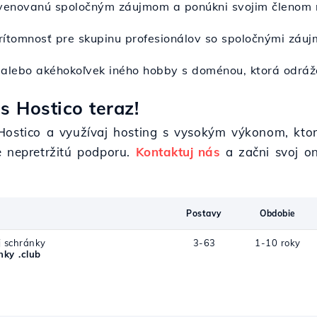
 venovanú spoločným záujmom a ponúkni svojim členom 
 prítomnosť pre skupinu profesionálov so spoločnými záu
y alebo akéhokoľvek iného hobby s doménou, ktorá odráž
s Hostico teraz!
 Hostico a využívaj hosting s vysokým výkonom, kto
e nepretržitú podporu.
Kontaktuj nás
a začni svoj on
Postavy
Obdobie
j schránky
3-63
1-10 roky
ky .club