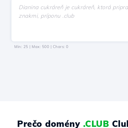
Min: 25 | Max: 500 | Chars:
0
Prečo domény
.CLUB
Clu