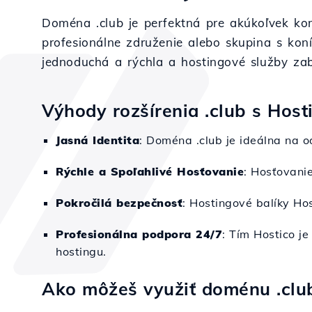
Doména .club je perfektná pre akúkoľvek komun
profesionálne združenie alebo skupina s koní
jednoduchá a rýchla a hostingové služby zab
Výhody rozšírenia .club s Host
Jasná Identita
: Doména .club je ideálna na o
Rýchle a Spoľahlivé Hosťovanie
: Hosťovanie
Pokročilá bezpečnosť
: Hostingové balíky Hos
Profesionálna podpora 24/7
: Tím Hostico je
hostingu.
Ako môžeš využiť doménu .clu