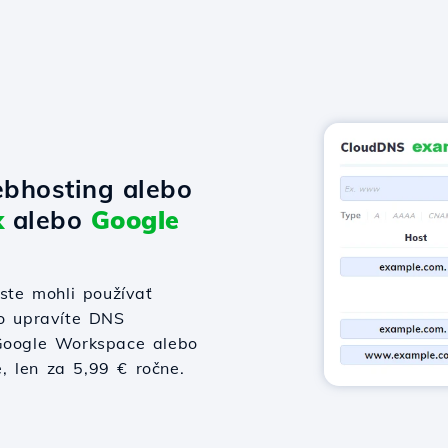
bhosting alebo
x
alebo
Google
te mohli používať
bo upravíte DNS
 Google Workspace alebo
e, len za 5,99 € ročne.