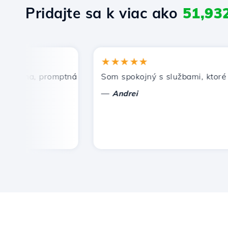
Pridajte sa k viac ako
51,93
★★★★★
cena, promptná a efektívna technická podpora.
Som spokojný s službami, ktoré pon
—
Andrei