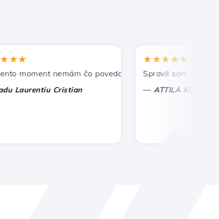
★
★★★★★
 moment nemám čo povedať, len oceniť. S osobitnou úctou,
Spravil som správnu voľ
—
aurentiu Cristian
ATTILA KOLES