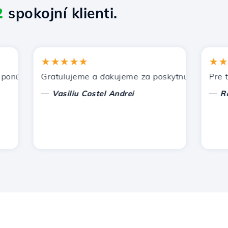
2
spokojní klienti.
★★★★★
★★★★
úka Hostico. Odporučil som vás iným známym.
Gratulujeme a ďakujeme za poskytnutú podporu!
Pre tento
—
—
Vasiliu Costel Andrei
Radu L