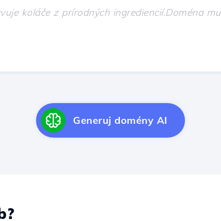
Generuj domény AI
b?