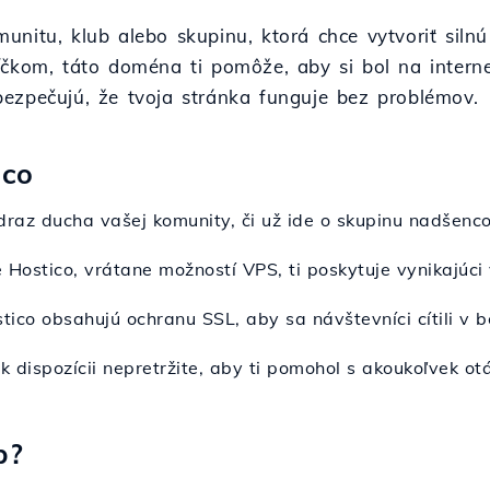
itu, klub alebo skupinu, ktorá chce vytvoriť silnú o
čkom, táto doména ti pomôže, aby si bol na interne
ezpečujú, že tvoja stránka funguje bez problémov.
ico
draz ducha vašej komunity, či už ide o skupinu nadšenco
 Hostico, vrátane možností VPS, ti poskytuje vynikajúci 
tico obsahujú ochranu SSL, aby sa návštevníci cítili v b
 k dispozícii nepretržite, aby ti pomohol s akoukoľvek 
b?