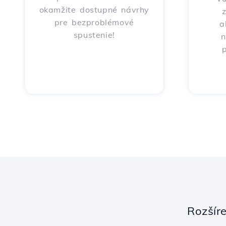
okamžite dostupné návrhy
pre bezproblémové
a
spustenie!
n
p
Rozšír