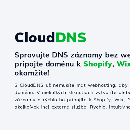
Cloud
DNS
Spravujte DNS záznamy bez we
pripojte doménu k
Shopify
,
Wi
okamžite!
S CloudDNS už nemusíte mať webhosting, aby s
doménu. V niekoľkých kliknutiach vytvoríte ale
záznamy a rýchlo ho pripojíte k Shopify, Wix,
akejkoľvek inej externé službe. Rýchlo, intuitívn