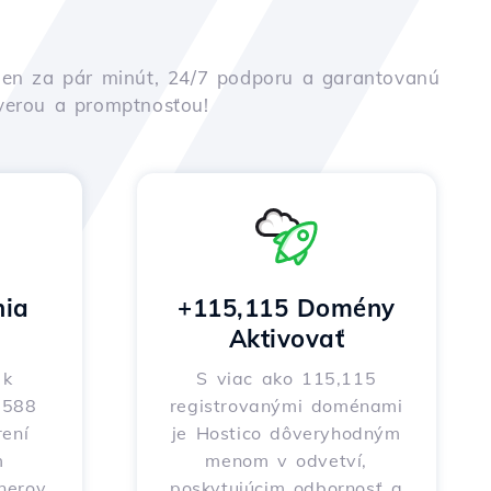
iu len za pár minút, 24/7 podporu a garantovanú
ôverou a promptnosťou!
nia
+115,115 Domény
Aktivovať
 k
S viac ako 115,115
o 588
registrovanými doménami
ení
je Hostico dôveryhodným
m
menom v odvetví,
nerov,
poskytujúcim odbornosť a