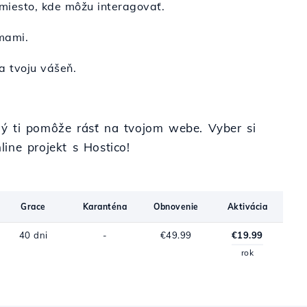
miesto, kde môžu interagovať.
jmami.
a tvoju vášeň.
rý ti pomôže rásť na tvojom webe. Vyber si
line projekt s Hostico!
Grace
Karanténa
Obnovenie
Aktivácia
40 dni
-
€49.99
€19.99
rok