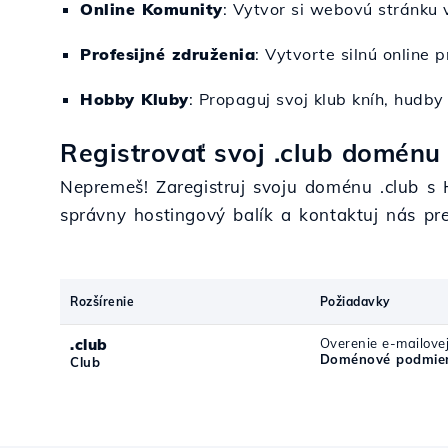
Online Komunity
: Vytvor si webovú stránku
Profesijné združenia
: Vytvorte silnú online
Hobby Kluby
: Propaguj svoj klub kníh, hudb
Registrovať svoj .club doménu 
Nepremeš! Zaregistruj svoju doménu .club s
správny hostingový balík a kontaktuj nás pr
Rozšírenie
Požiadavky
.club
Overenie e-mailove
Doménové podmien
Club