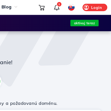
5
Blog
Login
aktivuj teraz
anie!
firmy a požadovanú doménu.