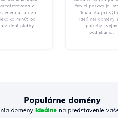
zaregistrovaná a
čím ti poskytuje ist
ktivovaná iba za
flexibilitu pri výb
iekoľko minút po
ideálnej domény 
otvrdení platby.
potreby tvojho
podnikania.
Populárne domény
enia domény
ideálne
na predstavenie vašej