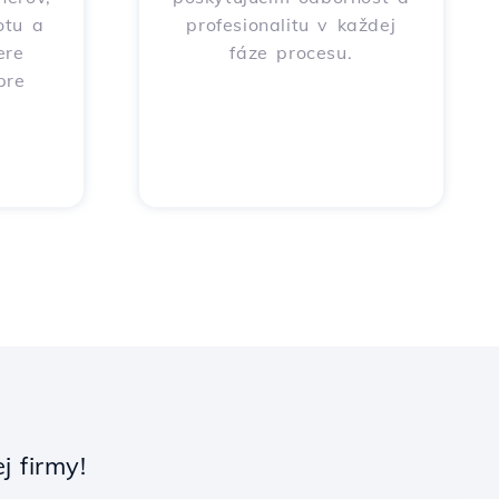
otu a
profesionalitu v každej
ere
fáze procesu.
pre
 firmy!