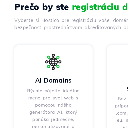
Prečo by ste
registráciu
Vyberte si Hostico pre registráciu vašej domé
bezpečnosť prostredníctvom akreditovaných pa
AI Domains
Rýchlo nájdite ideálne
meno pre svoj web s
Bez 
pomocou nášho
prípo
generátora AI, ktorý
.com,
ponúka jedinečné,
.eu, 
personalizované a
v