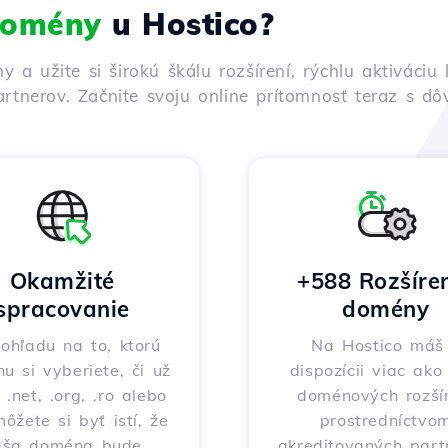
 domény
u Hostico?
ny a užite si širokú škálu rozšírení, rýchlu aktivác
rtnerov. Začnite svoju online prítomnosť teraz s d
Okamžité
+588 Rozšíre
spracovanie
domény
ohľadu na to, ktorú
Na Hostico máš
nu si vyberiete, či už
dispozícii viac ak
 .net, .org, .ro alebo
doménových rozšír
môžete si byť istí, že
prostredníctvo
aša doména bude
akreditovaných part