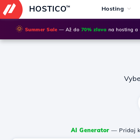
HOSTICO
™
Hosting
🌞
Summer Sale
— Až do
70% zľava
na hosting a
Vybe
AI Generator
— Pridaj k