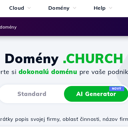
Cloud
Domény
Help
 domény
Domény
.CHURCH
rte si
dokonalú doménu
pre vaše podnik
NOVÝ
Standard
AI Generator
rátky popis svojej firmy, oblasť činnosti, názov 