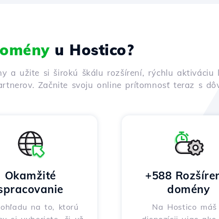
 domény
u Hostico?
ny a užite si širokú škálu rozšírení, rýchlu aktivác
rtnerov. Začnite svoju online prítomnosť teraz s d
Okamžité
+588 Rozšíre
spracovanie
domény
ohľadu na to, ktorú
Na Hostico máš