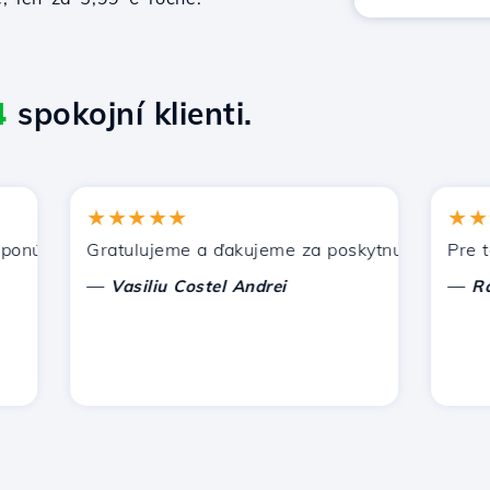
4
spokojní klienti.
★★★★★
★★★★
úka Hostico. Odporučil som vás iným známym.
Gratulujeme a ďakujeme za poskytnutú podporu!
Pre tento
—
—
Vasiliu Costel Andrei
Radu L