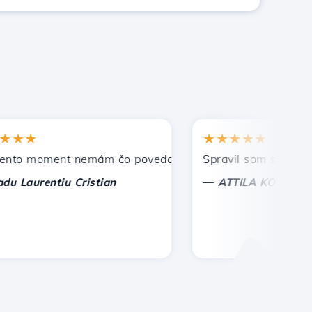
★
★★★★★
 moment nemám čo povedať, len oceniť. S osobitnou úctou,
Spravil som správnu voľ
—
aurentiu Cristian
ATTILA KOLES