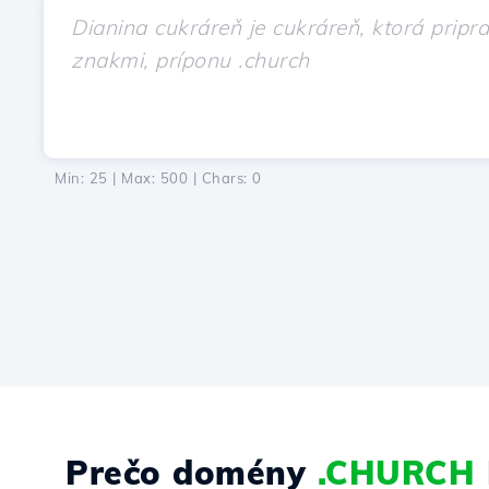
Min: 25 | Max: 500 | Chars:
0
Prečo domény
.CHURCH