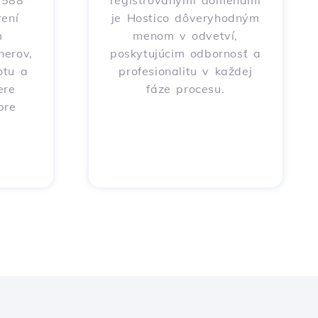
o 588
registrovanými doménami
ení
je Hostico dôveryhodným
m
menom v odvetví,
nerov,
poskytujúcim odbornosť a
otu a
profesionalitu v každej
ere
fáze procesu.
pre