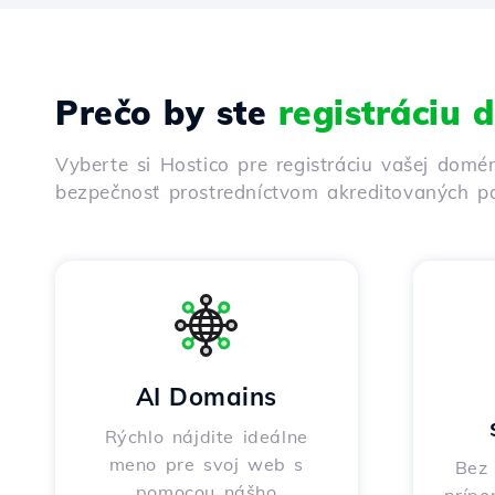
Prečo by ste
registráciu
Vyberte si Hostico pre registráciu vašej domé
bezpečnosť prostredníctvom akreditovaných pa
AI Domains
Rýchlo nájdite ideálne
meno pre svoj web s
Bez 
pomocou nášho