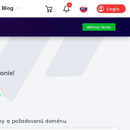
5
Blog
Login
aktivuj teraz
anie!
firmy a požadovanú doménu.