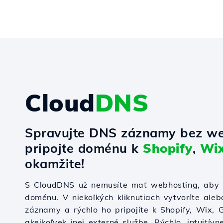
Cloud
DNS
Spravujte DNS záznamy bez we
pripojte doménu k
Shopify
,
Wi
okamžite!
S CloudDNS už nemusíte mať webhosting, aby s
doménu. V niekoľkých kliknutiach vytvoríte ale
záznamy a rýchlo ho pripojíte k Shopify, Wix,
akejkoľvek inej externé službe. Rýchlo, intuitívn