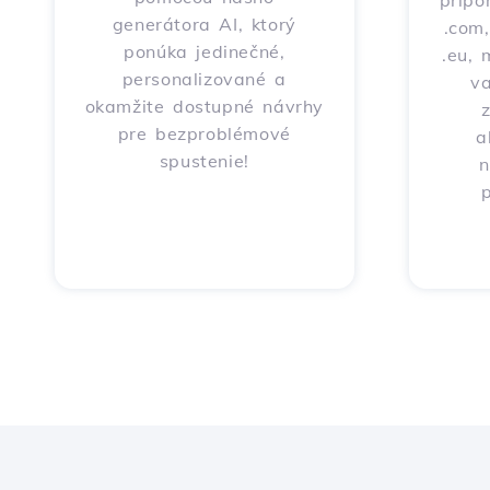
prípo
generátora AI, ktorý
.com,
ponúka jedinečné,
.eu, 
personalizované a
v
okamžite dostupné návrhy
pre bezproblémové
a
spustenie!
n
p