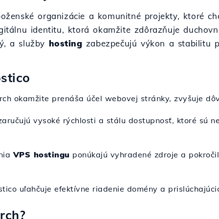
boženské organizácie a komunitné projekty, ktoré chc
digitálnu identitu, ktorá okamžite zdôrazňuje duc
ý, a služby
hosting
zabezpečujú výkon a stabilitu pr
stico
rch okamžite prenáša účel webovej stránky, zvyšuje dôve
aručujú vysoké rýchlosti a stálu dostupnosť, ktoré sú 
enia
VPS hostingu
ponúkajú vyhradené zdroje a pokročil
tico uľahčuje efektívne riadenie domény a prislúchajúcic
rch?