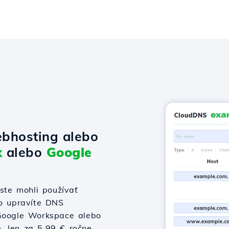
bhosting alebo
x
alebo
Google
te mohli používať
bo upravíte DNS
 Google Workspace alebo
e, len za 5,99 € ročne.