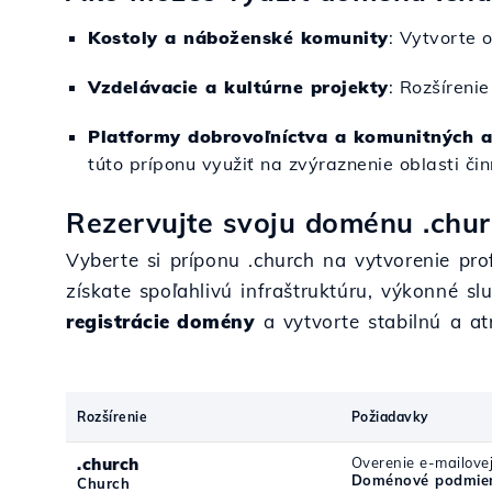
Kostoly a náboženské komunity
: Vytvorte 
Vzdelávacie a kultúrne projekty
: Rozšíreni
Platformy dobrovoľníctva a komunitných a
túto príponu využiť na zvýraznenie oblasti čin
Rezervujte svoju doménu .chur
Vyberte si príponu .church na vytvorenie pr
získate spoľahlivú infraštruktúru, výkonné s
registrácie domény
a vytvorte stabilnú a at
Rozšírenie
Požiadavky
.church
Overenie e-mailove
Doménové podmien
Church