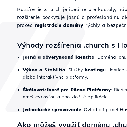
Rozšírenie .church je ideálne pre kostoly, ná
rozšírenie poskytuje jasnú a profesionálnu 
proces
registrácie domény
rýchly a bezpečn
Výhody rozšírenia .church s Ho
Jasná a dôveryhodná identita
: Doména .chu
Výkon a Stabilita
: Služby
hostingu
Hostico z
alebo interaktívne platformy.
Škálovateľnosť pre Rôzne Platformy
: Rieš
návštevnosťou alebo zložité aplikácie.
Jednoduché spravovanie
: Ovládací panel Hos
Ako môžeš využiť doménu .chu