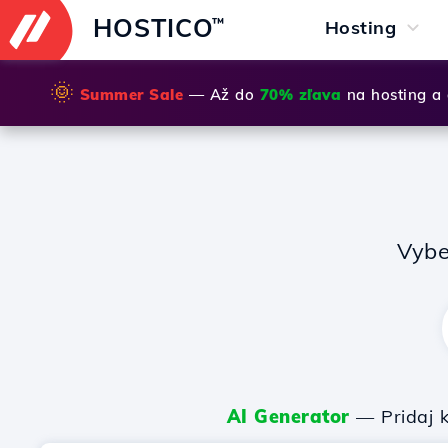
HOSTICO
™
Hosting
🌞
Summer Sale
— Až do
70% zľava
na hosting a
Vybe
AI Generator
— Pridaj k