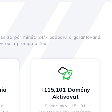
iu len za pár minút, 24/7 podporu a garantovanú
ôverou a promptnosťou!
nia
+115,101 Domény
Aktivovať
 k
S viac ako 115,101