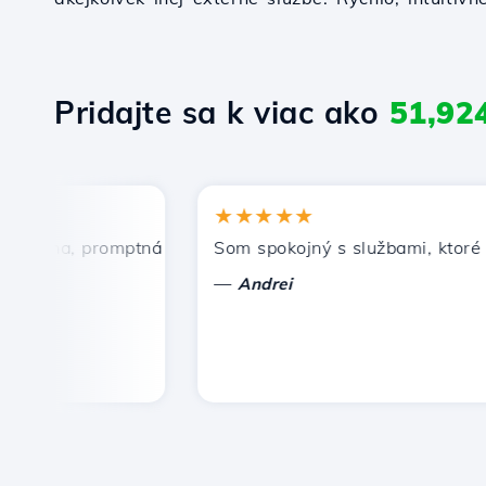
Pridajte sa k viac ako
51,92
★★★★★
ena, promptná a efektívna technická podpora.
Som spokojný s službami, ktoré pon
—
Andrei