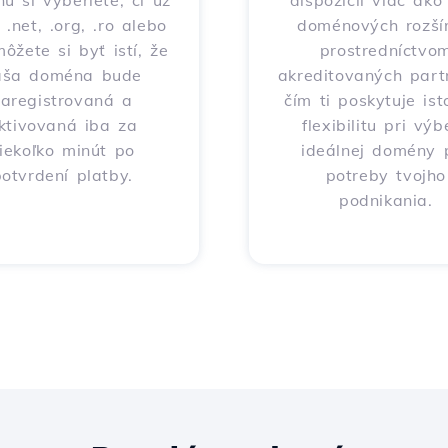
nu si vyberiete, či už
dispozícii viac ak
 .net, .org, .ro alebo
doménových rozšír
môžete si byť istí, že
prostredníctvo
aša doména bude
akreditovaných part
zaregistrovaná a
čím ti poskytuje ist
ktivovaná iba za
flexibilitu pri výb
iekoľko minút po
ideálnej domény 
otvrdení platby.
potreby tvojho
podnikania.