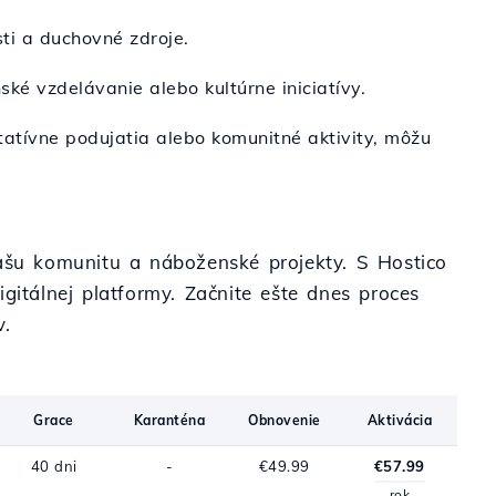
sti a duchovné zdroje.
ské vzdelávanie alebo kultúrne iniciatívy.
ritatívne podujatia alebo komunitné aktivity, môžu
vašu komunitu a náboženské projekty. S Hostico
gitálnej platformy. Začnite ešte dnes proces
v.
Grace
Karanténa
Obnovenie
Aktivácia
40 dni
-
€49.99
€57.99
rok