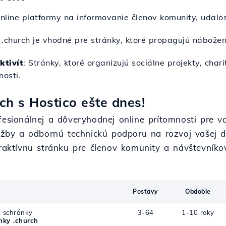
online platformy na informovanie členov komunity, udalo
e .church je vhodné pre stránky, ktoré propagujú nábožen
ktivít
: Stránky, ktoré organizujú sociálne projekty, cha
nosti.
ch s Hostico ešte dnes!
ofesionálnej a dôveryhodnej online prítomnosti pre 
lužby a odbornú technickú podporu na rozvoj vašej di
raktívnu stránku pre členov komunity a návštevníko
Postavy
Obdobie
j schránky
3-64
1-10 roky
ky .church