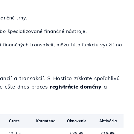
nančné trhy.
ebo špecializované finančné nástroje.
i finančných transakcií, môžu túto funkciu využiť na
ancií a transakcií. S Hostico získate spoľahlivú
te ešte dnes proces
registrácie domény
a
Grace
Karanténa
Obnovenie
Aktivácia
40 dni
-
€89.99
€19.99