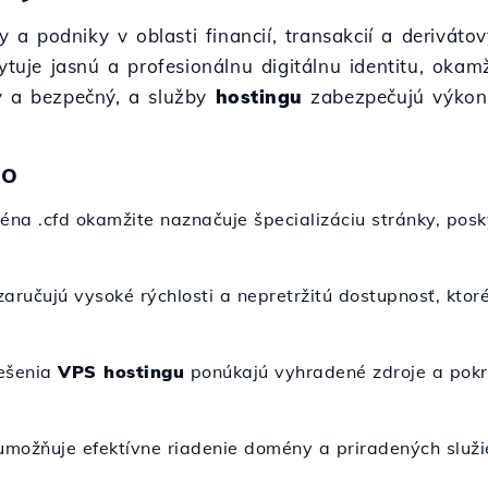
my a podniky v oblasti financií, transakcií a derivát
kytuje jasnú a profesionálnu digitálnu identitu, oka
y a bezpečný, a služby
hostingu
zabezpečujú výkonno
co
éna .cfd okamžite naznačuje špecializáciu stránky, posk
aručujú vysoké rýchlosti a nepretržitú dostupnosť, ktor
iešenia
VPS hostingu
ponúkajú vyhradené zdroje a pokro
umožňuje efektívne riadenie domény a priradených služi