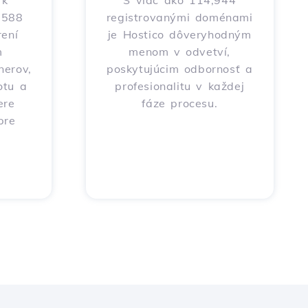
 k
S viac ako 114,944
o 588
registrovanými doménami
ení
je Hostico dôveryhodným
m
menom v odvetví,
nerov,
poskytujúcim odbornosť a
otu a
profesionalitu v každej
ere
fáze procesu.
pre