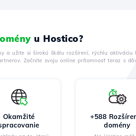
 domény
u Hostico?
ny a užite si širokú škálu rozšírení, rýchlu aktivác
rtnerov. Začnite svoju online prítomnosť teraz s d
Okamžité
+588 Rozšíre
spracovanie
domény