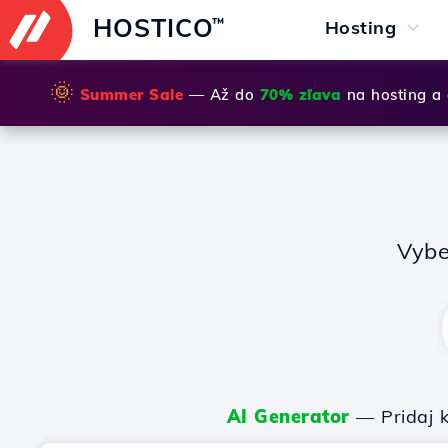
HOSTICO
™
Hosting
🌞
Summer Sale
— Až do
70% zľava
na hosting a
Vybe
AI Generator
— Pridaj k