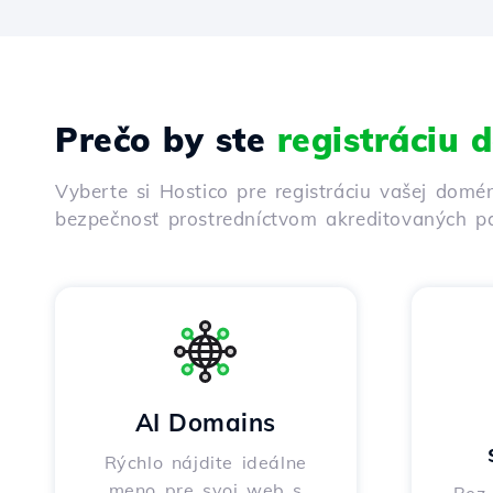
Prečo by ste
registráciu
Vyberte si Hostico pre registráciu vašej domé
bezpečnosť prostredníctvom akreditovaných pa
AI Domains
Rýchlo nájdite ideálne
meno pre svoj web s