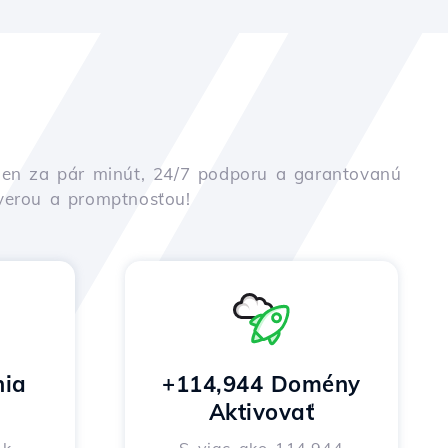
iu len za pár minút, 24/7 podporu a garantovanú
ôverou a promptnosťou!
nia
+114,944 Domény
Aktivovať