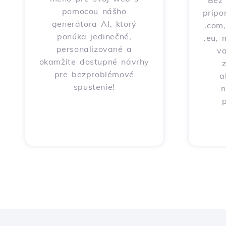
Bez 
pomocou nášho
prípo
generátora AI, ktorý
.com,
ponúka jedinečné,
.eu, 
personalizované a
v
okamžite dostupné návrhy
pre bezproblémové
a
spustenie!
n
p