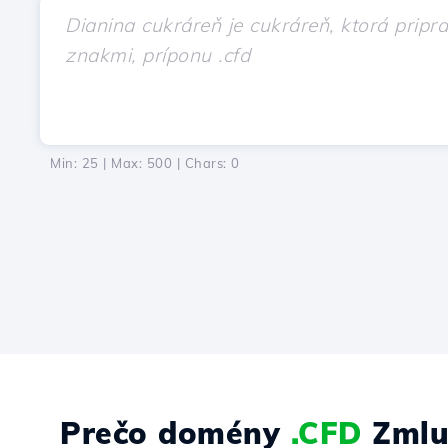
Min: 25 | Max: 500 | Chars:
0
Prečo domény
.CFD
Zmlu