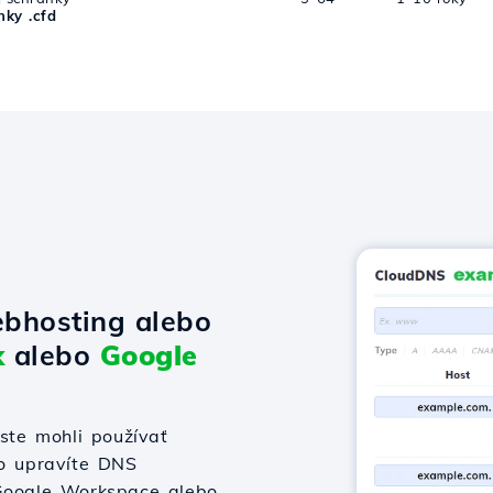
ky .cfd
bhosting alebo
x
alebo
Google
te mohli používať
bo upravíte DNS
 Google Workspace alebo