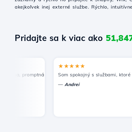
akejkoľvek inej externé službe. Rýchlo, intuitívn
Pridajte sa k viac ako
51,84
★★★★★
ena, promptná a efektívna technická podpora.
Som spokojný s službami, ktoré pon
—
Andrei