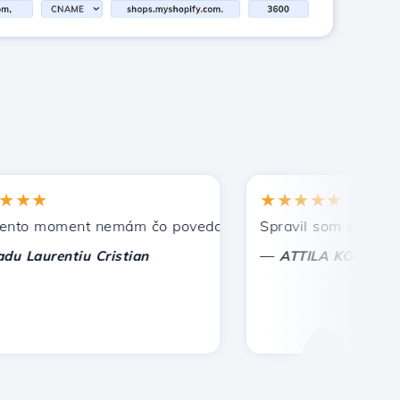
★
★★★★★
 moment nemám čo povedať, len oceniť. S osobitnou úctou,
Spravil som správnu voľ
—
aurentiu Cristian
ATTILA KOLES