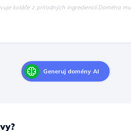
Generuj domény AI
vy?