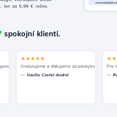
e, len za 5,99 € ročne.
7
spokojní klienti.
★★★★★
★★★★
úka Hostico. Odporučil som vás iným známym.
Gratulujeme a ďakujeme za poskytnutú podporu!
Pre tento
—
—
Vasiliu Costel Andrei
Radu L