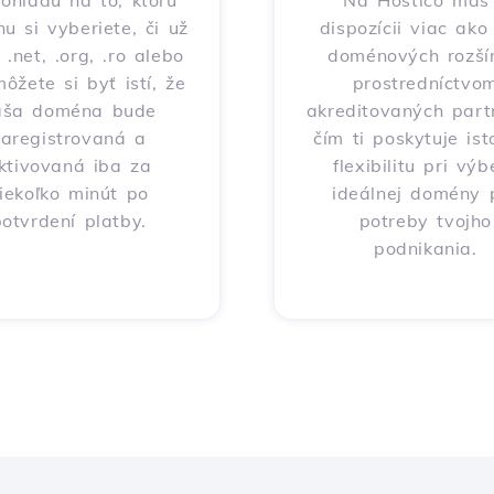
ohľadu na to, ktorú
Na Hostico máš
nu si vyberiete, či už
dispozícii viac ak
 .net, .org, .ro alebo
doménových rozšír
môžete si byť istí, že
prostredníctvo
aša doména bude
akreditovaných part
zaregistrovaná a
čím ti poskytuje ist
ktivovaná iba za
flexibilitu pri výb
iekoľko minút po
ideálnej domény 
otvrdení platby.
potreby tvojho
podnikania.