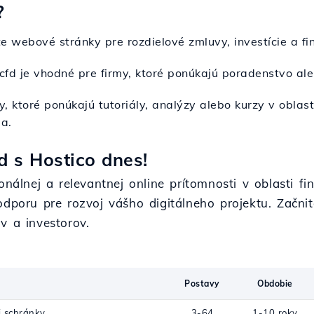
?
te webové stránky pre rozdielové zmluvy, investície a fi
 .cfd je vhodné pre firmy, ktoré ponúkajú poradenstvo al
y, ktoré ponúkajú tutoriály, analýzy alebo kurzy v oblast
a.
d s Hostico dnes!
nálnej a relevantnej online prítomnosti v oblasti fin
odporu pre rozvoj vášho digitálneho projektu. Začni
v a investorov.
Postavy
Obdobie
j schránky
3-64
1-10 roky