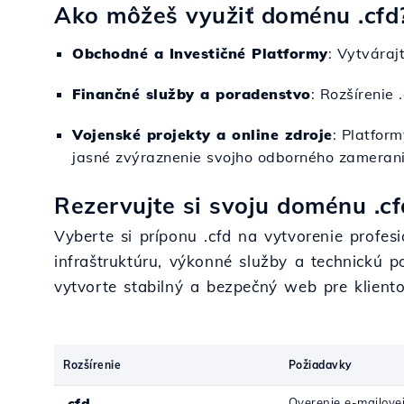
Ako môžeš využiť doménu .cfd
Obchodné a Investičné Platformy
: Vytváraj
Finančné služby a poradenstvo
: Rozšírenie
Vojenské projekty a online zdroje
: Platform
jasné zvýraznenie svojho odborného zamerani
Rezervujte si svoju doménu .cf
Vyberte si príponu .cfd na vytvorenie profesio
infraštruktúru, výkonné služby a technickú p
vytvorte stabilný a bezpečný web pre kliento
Rozšírenie
Požiadavky
.cfd
Overenie e-mailove