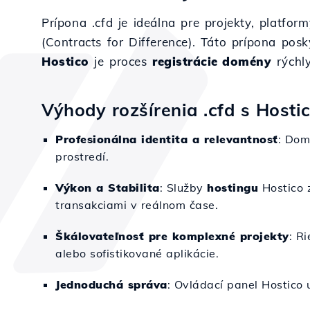
Prípona .cfd je ideálna pre projekty, platfor
(Contracts for Difference). Táto prípona pos
Hostico
je proces
registrácie domény
rýchl
Výhody rozšírenia .cfd s Hosti
Profesionálna identita a relevantnosť
: Dom
prostredí.
Výkon a Stabilita
: Služby
hostingu
Hostico z
transakciami v reálnom čase.
Škálovateľnosť pre komplexné projekty
: R
alebo sofistikované aplikácie.
Jednoduchá správa
: Ovládací panel Hostico 