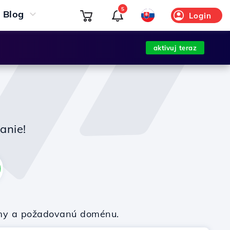
5
Blog
Login
aktivuj teraz
anie!
firmy a požadovanú doménu.