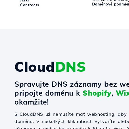
Doménové podmien
Contracts
Cloud
DNS
Spravujte DNS záznamy bez we
pripojte doménu k
Shopify
,
Wi
okamžite!
S CloudDNS už nemusíte mať webhosting, aby s
doménu. V niekoľkých kliknutiach vytvoríte ale
záznamy a rýchlo ho pripojíte k Shopify, Wix,