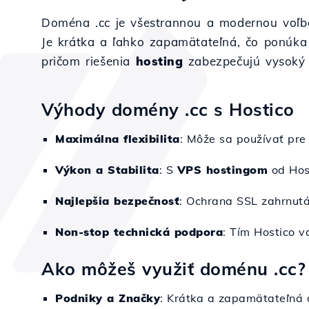
Doména .cc je všestrannou a modernou voľbou
Je krátka a ľahko zapamätateľná, čo ponúka f
pričom riešenia
hosting
zabezpečujú vysoký 
Výhody domény .cc s Hostico
Maximálna flexibilita
: Môže sa používať pre 
Výkon a Stabilita
: S
VPS hostingom
od Host
Najlepšia bezpečnosť
: Ochrana SSL zahrnutá 
Non-stop technická podpora
: Tím Hostico 
Ako môžeš využiť doménu .cc?
Podniky a Značky
: Krátka a zapamätateľná 