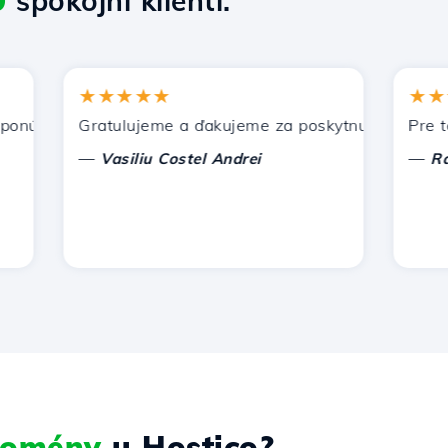
9
spokojní klienti.
★★★★★
★★★★
úka Hostico. Odporučil som vás iným známym.
Gratulujeme a ďakujeme za poskytnutú podporu!
Pre tento
—
—
Vasiliu Costel Andrei
Radu La
 domény
u Hostico?