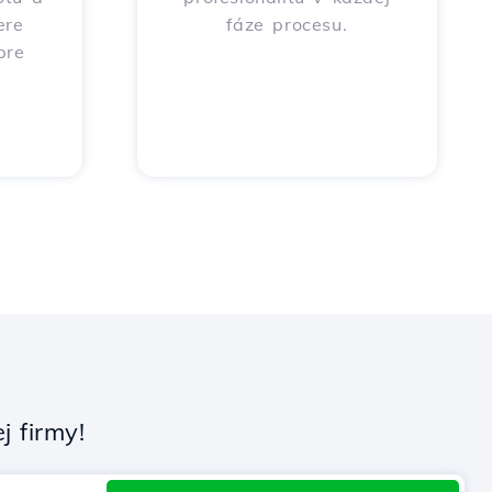
ere
fáze procesu.
pre
 firmy!