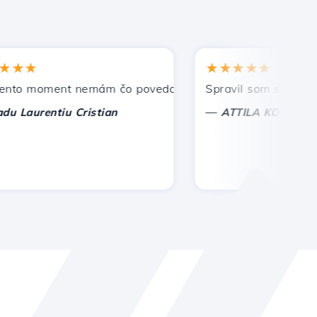
★
★★★★★
 moment nemám čo povedať, len oceniť. S osobitnou úctou,
Spravil som správnu voľb
—
urentiu Cristian
ATTILA KOLES