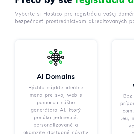
Vyberte si Hostico pre registráciu vašej domé
bezpečnosť prostredníctvom akreditovaných pa
AI Domains
Rýchlo nájdite ideálne
meno pre svoj web s
Bez 
pomocou nášho
prípo
generátora AI, ktorý
.com,
ponúka jedinečné,
.eu, 
personalizované a
v
okamžite dostupné návrhy