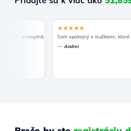
Pridajte sa k viac ako
51,85
★★★★★
ena, promptná a efektívna technická podpora.
Som spokojný s službami, ktoré pon
—
Andrei
Prečo by ste
registráciu