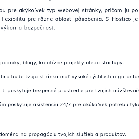
 pre akýkoľvek typ webovej stránky, pričom ju použ
lexibilitu pre rôzne oblasti pôsobenia. S Hostico j
výkon a bezpečnosť.
podniky, blogy, kreatívne projekty alebo startupy.
ico bude tvoja stránka mať vysoké rýchlosti a garanto
ti poskytuje bezpečné prostredie pre tvojich návštevní
vám poskytuje asistenciu 24/7 pre akúkoľvek potrebu tý
doména na propagáciu tvojich služieb a produktov.