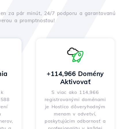
iu len za pár minút, 24/7 podporu a garantovanú
ôverou a promptnosťou!
nia
+114,966 Domény
Aktivovať
 k
S viac ako 114,966
o 588
registrovanými doménami
ení
je Hostico dôveryhodným
m
menom v odvetví,
nerov,
poskytujúcim odbornosť a
otu a
profesionalitu v každej