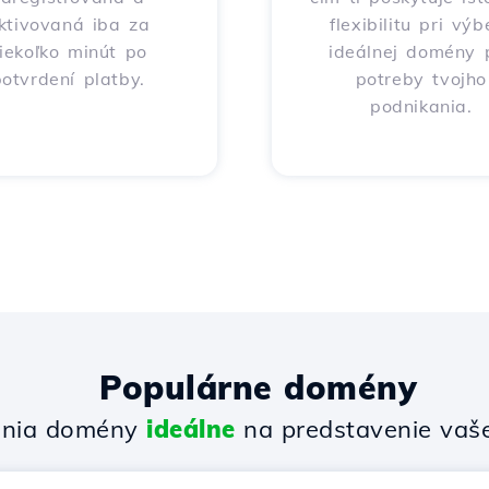
ktivovaná iba za
flexibilitu pri výb
iekoľko minút po
ideálnej domény 
otvrdení platby.
potreby tvojho
podnikania.
Populárne domény
enia domény
ideálne
na predstavenie vašej