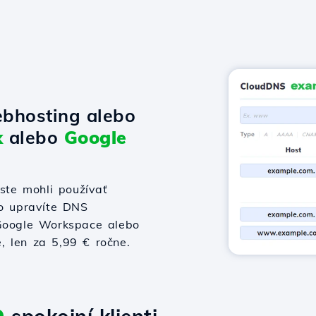
bhosting alebo
x
alebo
Google
te mohli používať
bo upravíte DNS
 Google Workspace alebo
e, len za 5,99 € ročne.