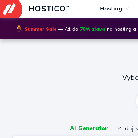
HOSTICO
™
Hosting
🌞
Summer Sale
— Až do
70% zľava
na hosting a
Vybe
AI Generator
— Pridaj k