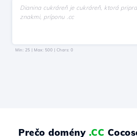
Min: 25 | Max: 500 | Chars:
0
Prečo domény
.CC
Cocoso