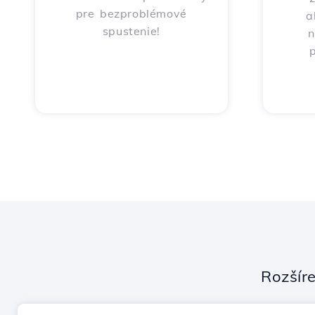
pre bezproblémové
a
spustenie!
n
p
Rozšír