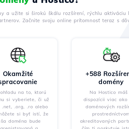
ny a užite si širokú škálu rozšírení, rýchlu aktivác
rtnerov. Začnite svoju online prítomnosť teraz s d
Okamžité
+588 Rozšíre
spracovanie
domény
ohľadu na to, ktorú
Na Hostico máš
nu si vyberiete, či už
dispozícii viac ak
 .net, .org, .ro alebo
doménových rozšír
môžete si byť istí, že
prostredníctvo
aša doména bude
akreditovaných part
zaregistrovaná a
čím ti poskytuje ist