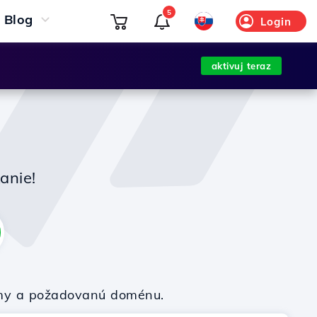
5
Blog
Login
aktivuj teraz
anie!
firmy a požadovanú doménu.