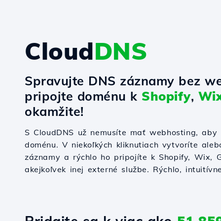
Cloud
DNS
Spravujte DNS záznamy bez we
pripojte doménu k
Shopify
,
Wi
okamžite!
S CloudDNS už nemusíte mať webhosting, aby s
doménu. V niekoľkých kliknutiach vytvoríte ale
záznamy a rýchlo ho pripojíte k Shopify, Wix,
akejkoľvek inej externé službe. Rýchlo, intuitívn