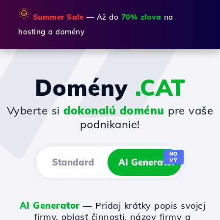
🌞
Summer Sale
— Až do
70% zľava
na
hosting a domény
Domény
.CAT
Vyberte si
dokonalú doménu
pre vaše
podnikanie!
NO
Standard
AI Generator
VÝ
AI Generator
— Pridaj krátky popis svojej
firmy, oblasť činnosti, názov firmy a