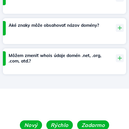
Aké znaky môže obsahovať názov domény?
Môžem zmeniť whois údaje domén .net, .org,
.com, atď.?
Nový
Rýchlo
Zadarmo