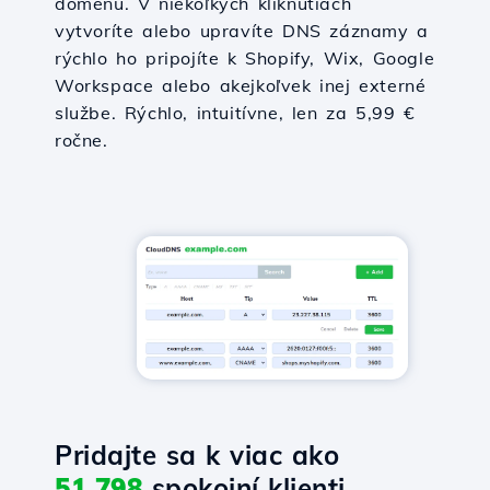
doménu. V niekoľkých kliknutiach
vytvoríte alebo upravíte DNS záznamy a
rýchlo ho pripojíte k Shopify, Wix, Google
Workspace alebo akejkoľvek inej externé
službe. Rýchlo, intuitívne, len za 5,99 €
ročne.
Pridajte sa k viac ako
51,798
spokojní klienti.