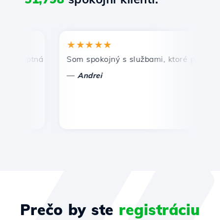
★★★★★
romptná a efektívna technická podpora.
Som spokojný s službami, ktoré ponúka Ho
G
—
Andrei
Prečo by ste
registráciu