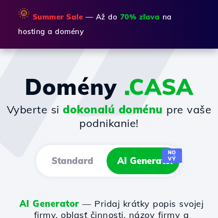
🌞
Summer Sale
— Až do
70% zľava
na
hosting a domény
Domény
.CASA
Vyberte si
dokonalú doménu
pre vaše
podnikanie!
NO
Standard
AI Generator
VÝ
AI Generator
— Pridaj krátky popis svojej
firmy, oblasť činnosti, názov firmy a