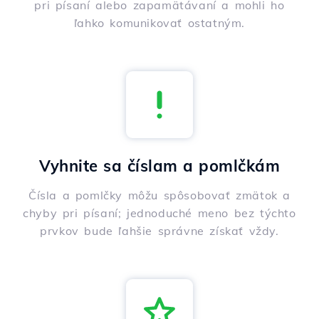
pri písaní alebo zapamätávaní a mohli ho
ľahko komunikovať ostatným.
Vyhnite sa číslam a pomlčkám
Čísla a pomlčky môžu spôsobovať zmätok a
chyby pri písaní; jednoduché meno bez týchto
prvkov bude ľahšie správne získať vždy.