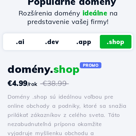
Populárne domény
Rozšírenia domény
ideálne
na
predstavenie vašej firmy!
.ai
.dev
.app
.shop
domény.
shop
PROMO
€4.99
€38.99
/rok
Domény .shop sú ideálnou voľbou pre
online obchody a podniky, ktoré sa snažia
prilákať zákazníkov z celého sveta. Táto
nezabudnuteľná prípona okamžite
vyjadruje myšlienku obchodu a