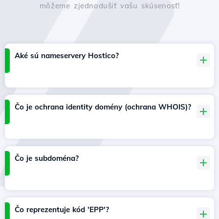
môžeme zjednodušiť vašu skúsenosť!
Aké sú nameservery Hostico?
Čo je ochrana identity domény (ochrana WHOIS)?
Čo je subdoména?
Čo reprezentuje kód 'EPP'?