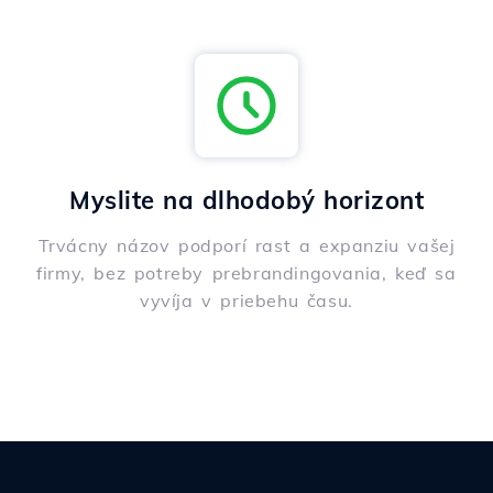
Myslite na dlhodobý horizont
Trvácny názov podporí rast a expanziu vašej
firmy, bez potreby prebrandingovania, keď sa
vyvíja v priebehu času.