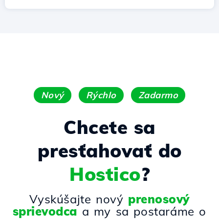
Nový
Rýchlo
Zadarmo
Chcete sa
presťahovať do
Hostico
?
Vyskúšajte nový
prenosový
sprievodca
a my sa postaráme o