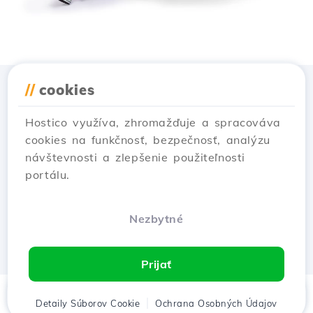
//
cookies
Stiahnuť aplikáciu
Hostico
Hostico využíva, zhromažďuje a spracováva
cookies na funkčnosť, bezpečnosť, analýzu
návštevnosti a zlepšenie použiteľnosti
portálu.
Nezbytné
Prijať
Domov
Detaily Súborov Cookie
Klient
Košík
Ochrana Osobných Údajov
Chat
Menu