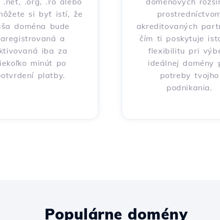
 .net, .org, .ro alebo
doménových rozšír
môžete si byť istí, že
prostredníctvo
aša doména bude
akreditovaných part
zaregistrovaná a
čím ti poskytuje ist
ktivovaná iba za
flexibilitu pri výb
iekoľko minút po
ideálnej domény 
otvrdení platby.
potreby tvojho
podnikania.
Populárne domény