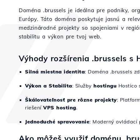
Doména .brussels je ideálna pre podniky, org
Európy. Táto doména poskytuje jasnú a relevan
medzinárodné projekty so spojeniami v regi
stabilitu a výkon pre tvoj web.
Výhody rozšírenia .brussels s 
Silná miestna identita
: Doména .brussels zd
Výkon a Stabilita
: Služby
hostingu
Hostico s
Škálovateľnosť pre rôzne projekty
: Platfo
riešení
VPS hosting
.
Jednoduché spravovanie
: Moderný ovládací 
Ako môžeš využiť doménu .bru