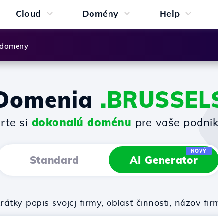
Cloud
Domény
Help
 domény
Domenia
.BRUSSEL
rte si
dokonalú doménu
pre vaše podnik
NOVÝ
Standard
AI Generator
rátky popis svojej firmy, oblasť činnosti, názov 