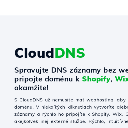
Cloud
DNS
Spravujte DNS záznamy bez we
pripojte doménu k
Shopify
,
Wi
okamžite!
S CloudDNS už nemusíte mať webhosting, aby s
doménu. V niekoľkých kliknutiach vytvoríte ale
záznamy a rýchlo ho pripojíte k Shopify, Wix,
akejkoľvek inej externé službe. Rýchlo, intuitívn