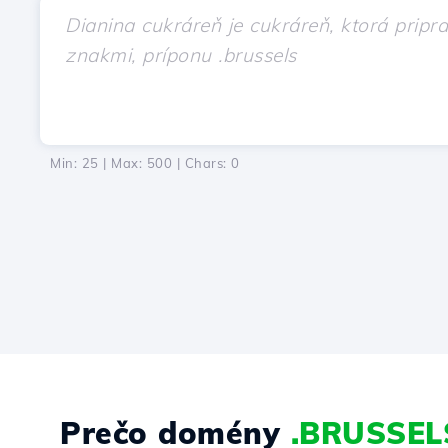
Min: 25 | Max: 500 | Chars:
0
Prečo domény
.BRUSSEL