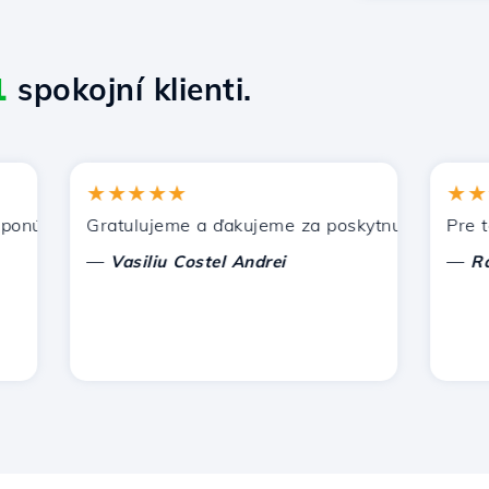
1
spokojní klienti.
★★★★★
★★★★
úka Hostico. Odporučil som vás iným známym.
Gratulujeme a ďakujeme za poskytnutú podporu!
Pre tento
—
—
Vasiliu Costel Andrei
Radu L