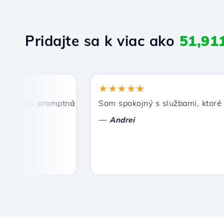
Pridajte sa k viac ako
51,91
★★★★★
ena, promptná a efektívna technická podpora.
Som spokojný s službami, ktoré pon
—
Andrei