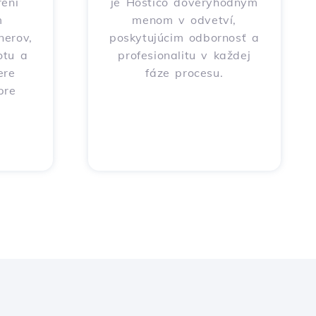
ení
je Hostico dôveryhodným
m
menom v odvetví,
nerov,
poskytujúcim odbornosť a
otu a
profesionalitu v každej
ere
fáze procesu.
pre