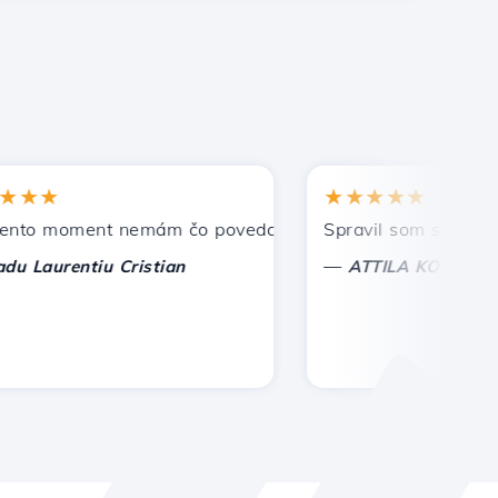
★
★★★★★
 moment nemám čo povedať, len oceniť. S osobitnou úctou,
Spravil som správnu voľ
—
aurentiu Cristian
ATTILA KOLES