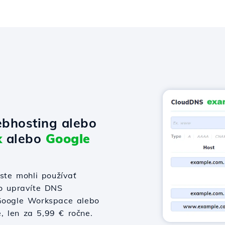
bhosting alebo
x
alebo
Google
te mohli používať
bo upravíte DNS
 Google Workspace alebo
e, len za 5,99 € ročne.