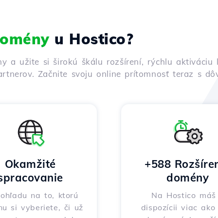
 domény
u Hostico?
ny a užite si širokú škálu rozšírení, rýchlu aktivác
rtnerov. Začnite svoju online prítomnosť teraz s d
Okamžité
+588 Rozšíre
spracovanie
domény
ohľadu na to, ktorú
Na Hostico máš
nu si vyberiete, či už
dispozícii viac ak