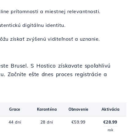
nline prítomnosti a miestnej relevantnosti.
entickú digitálnu identitu.
žu získať zvýšenú viditeľnosť a uznanie.
ste Brusel. S Hostico získavate spoľahlivú
u. Začnite ešte dnes proces registrácie a
Grace
Karanténa
Obnovenie
Aktivácia
44 dni
28 dni
€59.99
€28.99
rok