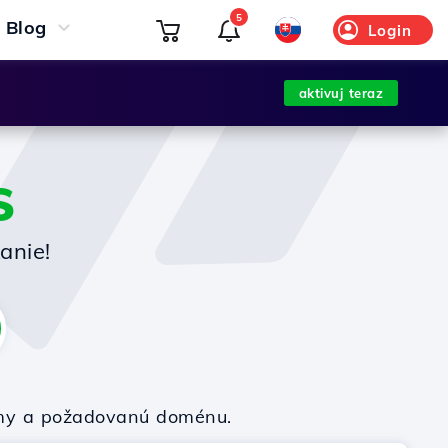
5
Blog
Login
aktivuj teraz
S
anie!
firmy a požadovanú doménu.