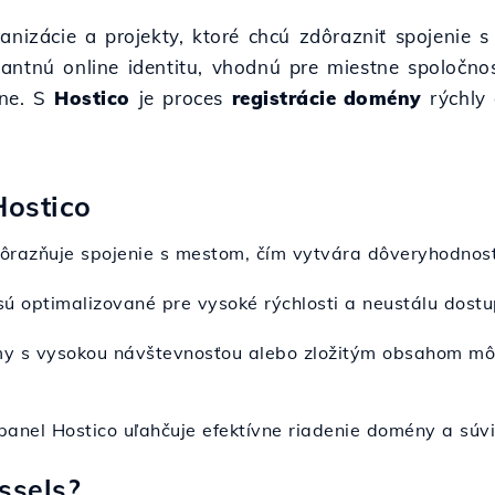
anizácie a projekty, ktoré chcú zdôrazniť spojenie 
tnú online identitu, vhodnú pre miestne spoločnosti,
óne. S
Hostico
je proces
registrácie domény
rýchly 
Hostico
ôrazňuje spojenie s mestom, čím vytvára dôveryhodnosť 
ú optimalizované pre vysoké rýchlosti a neustálu dostup
rmy s vysokou návštevnosťou alebo zložitým obsahom mô
panel Hostico uľahčuje efektívne riadenie domény a súvis
ssels?