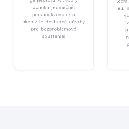
generátora AI, ktorý
.com,
ponúka jedinečné,
.eu, 
personalizované a
v
okamžite dostupné návrhy
pre bezproblémové
a
spustenie!
n
p