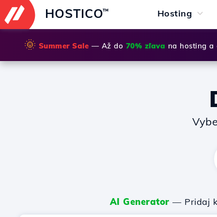
HOSTICO
™
Hosting
🌞
Summer Sale
— Až do
70% zľava
na hosting a
Vybe
AI Generator
— Pridaj k