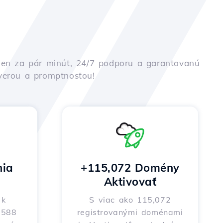
iu len za pár minút, 24/7 podporu a garantovanú
ôverou a promptnosťou!
nia
+115,072 Domény
Aktivovať
 k
S viac ako 115,072
o 588
registrovanými doménami