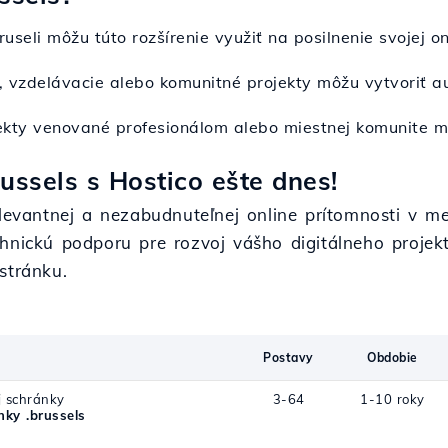
ruseli môžu túto rozšírenie využiť na posilnenie svojej o
, vzdelávacie alebo komunitné projekty môžu vytvoriť aut
jekty venované profesionálom alebo miestnej komunite mô
ussels s Hostico ešte dnes!
elevantnej a nezabudnuteľnej online prítomnosti v me
hnickú podporu pre rozvoj vášho digitálneho projekt
stránku.
Postavy
Obdobie
j schránky
3-64
1-10 roky
ky .brussels