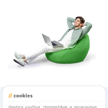
//
cookies
Stiahnuť aplikáciu
Hostico
Hostico využíva, zhromažďuje a spracováva