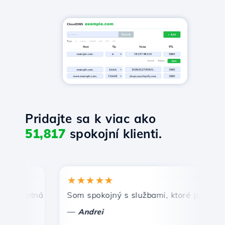
Pridajte sa k viac ako
51,817
spokojní klienti.
★★★★★
★
mptná a efektívna technická podpora.
Som spokojný s službami, ktoré ponúka Host
Gr
—
—
Andrei