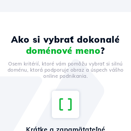
Ako si vybrať dokonalé
doménové meno
?
Osem kritérií, ktoré vám pomôžu vybrať si silnú
doménu, ktorá podporuje obraz a úspech vášho
online podnikania.
Krátke a zapamätateľné