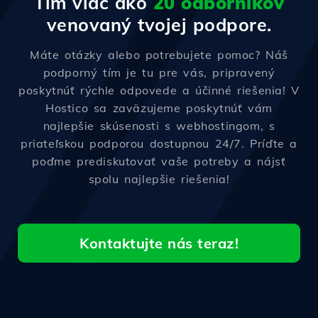
Tím viac ako
20 odborníkov
venovaný tvojej podpore.
Máte otázky alebo potrebujete pomoc? Náš
podporný tím je tu pre vás, pripravený
poskytnúť rýchle odpovede a účinné riešenia! V
Hostico sa zaväzujeme poskytnúť vám
najlepšie skúsenosti s webhostingom, s
priateľskou podporou dostupnou 24/7. Príďte a
poďme prediskutovať vaše potreby a nájsť
spolu najlepšie riešenia!
Kontaktujte nás teraz!