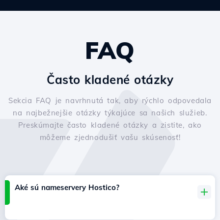
FAQ
Často kladené otázky
Sekcia FAQ je navrhnutá tak, aby rýchlo odpovedala
na najbežnejšie otázky týkajúce sa našich služieb.
Preskúmajte často kladené otázky a zistite, ako
môžeme zjednodušiť vašu skúsenosť!
Aké sú nameservery Hostico?