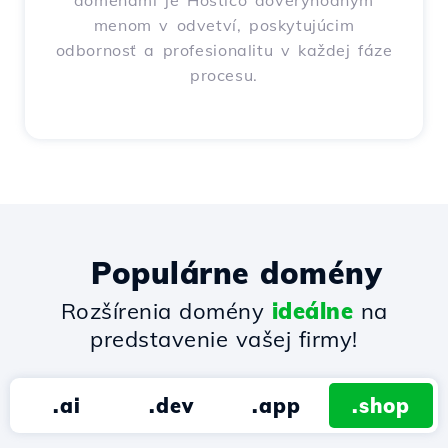
doménami je Hostico dôveryhodným
menom v odvetví, poskytujúcim
odbornosť a profesionalitu v každej fáze
procesu.
Populárne domény
Rozšírenia domény
ideálne
na
predstavenie vašej firmy!
.ai
.dev
.app
.shop