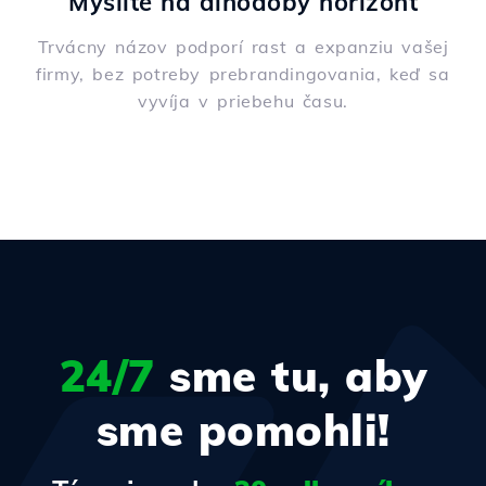
Myslite na dlhodobý horizont
Trvácny názov podporí rast a expanziu vašej
firmy, bez potreby prebrandingovania, keď sa
vyvíja v priebehu času.
24/7
sme tu, aby
sme pomohli!