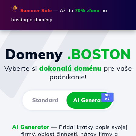
🌞
Summer Sale
— Až do
70% zľava
na
hosting a domény
Domeny
.BOSTON
Vyberte si
dokonalú doménu
pre vaše
podnikanie!
NO
Standard
AI Generator
VÝ
AI Generator
— Pridaj krátky popis svojej
firmy, oblasť činnosti, názov firmy a