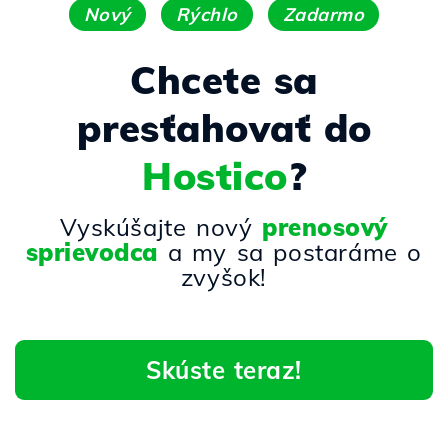
Nový
Rýchlo
Zadarmo
Chcete sa
presťahovať do
Hostico
?
Vyskúšajte nový
prenosový
sprievodca
a my sa postaráme o
zvyšok!
Skúste teraz!