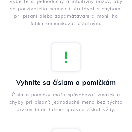
Vyberte si jednoduchý a intuitívny názov, aby
sa používatelia nemuseli stretávať s chybami
pri písaní alebo zapamätávaní a mohli ho
ľahko komunikovať ostatným.
Vyhnite sa číslam a pomlčkám
Čísla a pomlčky môžu spôsobovať zmätok a
chyby pri písaní; jednoduché meno bez týchto
prvkov bude ľahšie správne získať vždy.