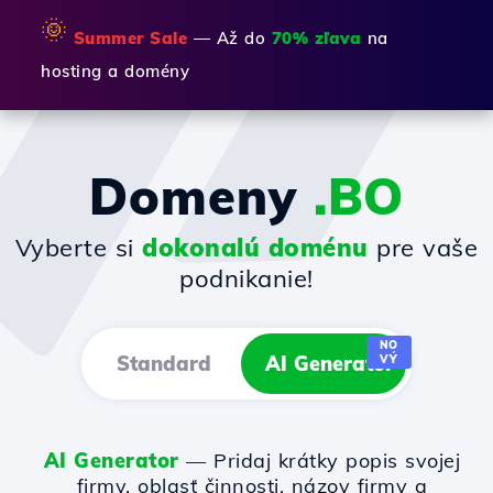
🌞
Summer Sale
— Až do
70% zľava
na
hosting a domény
Domeny
.BO
Vyberte si
dokonalú doménu
pre vaše
podnikanie!
NO
Standard
AI Generator
VÝ
AI Generator
— Pridaj krátky popis svojej
firmy, oblasť činnosti, názov firmy a