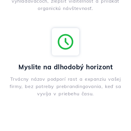
vyhľadávačoch, zlepšiť viditeľnosť a prilákať
organickú návštevnosť.
Myslite na dlhodobý horizont
Trvácny názov podporí rast a expanziu vašej
firmy, bez potreby prebrandingovania, keď sa
vyvíja v priebehu času.