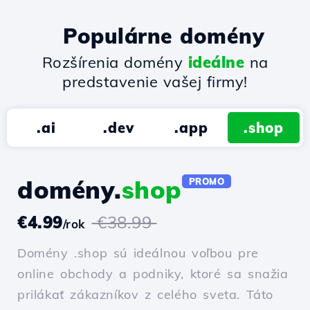
Populárne domény
Rozšírenia domény
ideálne
na
predstavenie vašej firmy!
.ai
.dev
.app
.shop
domény.
shop
PROMO
€4.99
€38.99
/rok
Domény .shop sú ideálnou voľbou pre
online obchody a podniky, ktoré sa snažia
prilákať zákazníkov z celého sveta. Táto