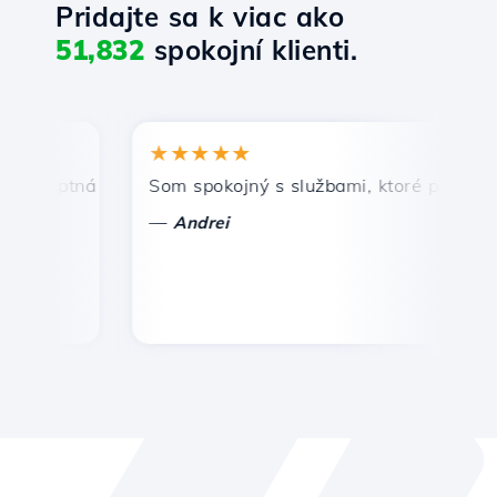
Pridajte sa k viac ako
51,832
spokojní klienti.
★★★★★
★
omptná a efektívna technická podpora.
Som spokojný s službami, ktoré ponúka Host
Gr
—
Andrei