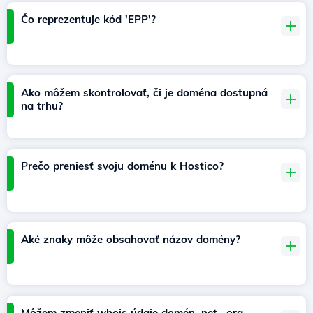
Čo reprezentuje kód 'EPP'?
Ako môžem skontrolovať, či je doména dostupná
na trhu?
Prečo preniesť svoju doménu k Hostico?
Aké znaky môže obsahovať názov domény?
Môžem zmeniť whois údaje domén .net, .org,