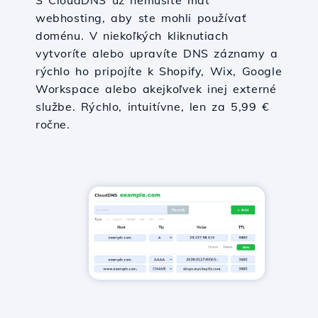
S CloudDNS už nemusíte mať
webhosting, aby ste mohli používať
doménu. V niekoľkých kliknutiach
vytvoríte alebo upravíte DNS záznamy a
rýchlo ho pripojíte k Shopify, Wix, Google
Workspace alebo akejkoľvek inej externé
službe. Rýchlo, intuitívne, len za 5,99 €
ročne.