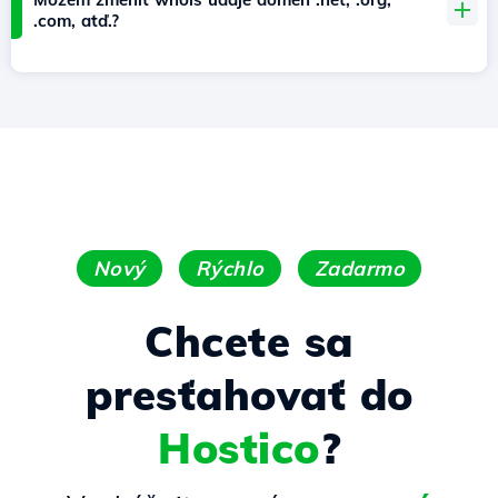
.com, atď.?
Nový
Rýchlo
Zadarmo
Chcete sa
presťahovať do
Hostico
?