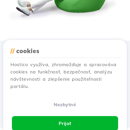
//
cookies
Stiahnuť aplikáciu
Hostico
Hostico využíva, zhromažďuje a spracováva
cookies na funkčnosť, bezpečnosť, analýzu
návštevnosti a zlepšenie použiteľnosti
portálu.
Nezbytné
Prijať