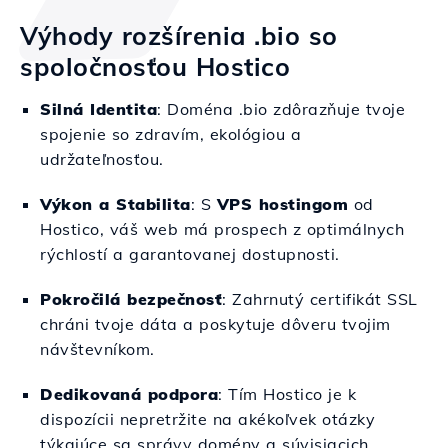
Výhody rozšírenia .bio so
spoločnosťou Hostico
Silná Identita
: Doména .bio zdôrazňuje tvoje
spojenie so zdravím, ekológiou a
udržateľnosťou.
Výkon a Stabilita
: S
VPS hostingom
od
Hostico, váš web má prospech z optimálnych
rýchlostí a garantovanej dostupnosti.
Pokročilá bezpečnosť
: Zahrnutý certifikát SSL
chráni tvoje dáta a poskytuje dôveru tvojim
návštevníkom.
Dedikovaná podpora
: Tím Hostico je k
dispozícii nepretržite na akékoľvek otázky
týkajúce sa správy domény a súvisiacich