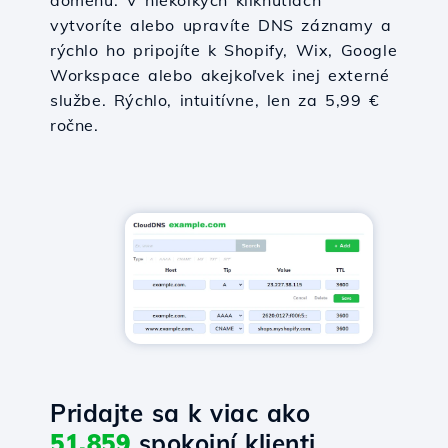
doménu. V niekoľkých kliknutiach
vytvoríte alebo upravíte DNS záznamy a
rýchlo ho pripojíte k Shopify, Wix, Google
Workspace alebo akejkoľvek inej externé
službe. Rýchlo, intuitívne, len za 5,99 €
ročne.
Pridajte sa k viac ako
51,859
spokojní klienti.