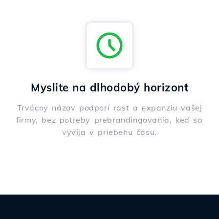
Myslite na dlhodobý horizont
Trvácny názov podporí rast a expanziu vašej
firmy, bez potreby prebrandingovania, keď sa
vyvíja v priebehu času.