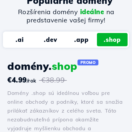
Populárne domény
Rozšírenia domény
ideálne
na
predstavenie vašej firmy!
.ai
.dev
.app
.shop
domény.
shop
PROMO
€4.99
€38.99
/rok
Domény .shop sú ideálnou voľbou pre
online obchody a podniky, ktoré sa snažia
prilákať zákazníkov z celého sveta. Táto
nezabudnuteľná prípona okamžite
vyjadruje myšlienku obchodu a