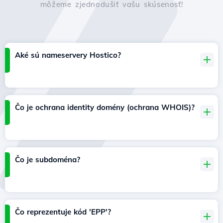
môžeme zjednodušiť vašu skúsenosť!
Aké sú nameservery Hostico?
Čo je ochrana identity domény (ochrana WHOIS)?
Čo je subdoména?
Čo reprezentuje kód 'EPP'?