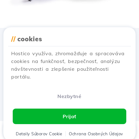
//
cookies
Stiahnuť aplikáciu
Hostico
Hostico využíva, zhromažďuje a spracováva
cookies na funkčnosť, bezpečnosť, analýzu
návštevnosti a zlepšenie použiteľnosti
portálu.
Nezbytné
Prijať
Domov
Detaily Súborov Cookie
Klient
Košík
Ochrana Osobných Údajov
Chat
Menu