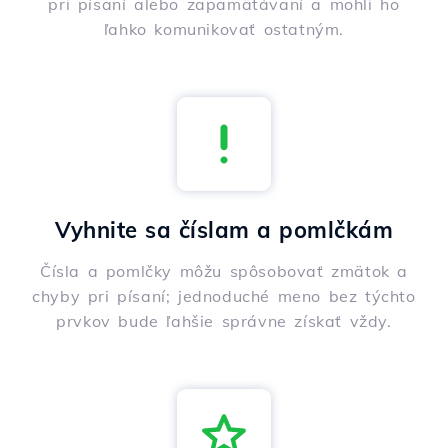
pri písaní alebo zapamätávaní a mohli ho
ľahko komunikovať ostatným.
Vyhnite sa číslam a pomlčkám
Čísla a pomlčky môžu spôsobovať zmätok a
chyby pri písaní; jednoduché meno bez týchto
prvkov bude ľahšie správne získať vždy.