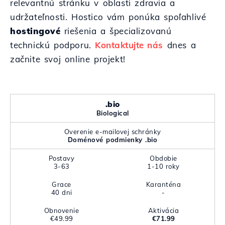
relevantnú stránku v oblasti zdravia a
udržateľnosti. Hostico vám ponúka spoľahlivé
hostingové
riešenia a špecializovanú
technickú podporu.
Kontaktujte nás
dnes a
začnite svoj online projekt!
.bio
Biological
Overenie e-mailovej schránky
Doménové podmienky .bio
Postavy
Obdobie
3-63
1-10 roky
Grace
Karanténa
40 dni
-
Obnovenie
Aktivácia
€49.99
€71.99