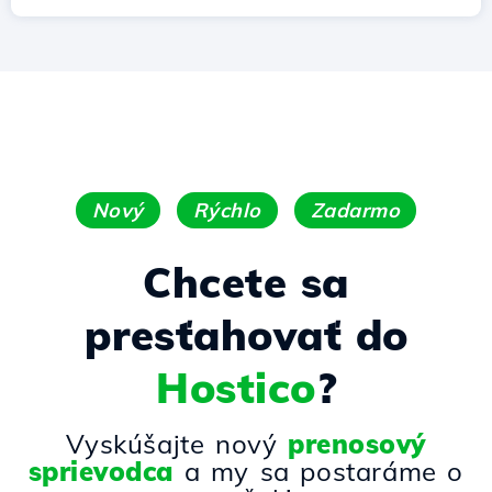
Nový
Rýchlo
Zadarmo
Chcete sa
presťahovať do
Hostico
?
Vyskúšajte nový
prenosový
sprievodca
a my sa postaráme o