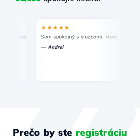
★★★★★
★
mptná a efektívna technická podpora.
Som spokojný s službami, ktoré ponúka Host
Gra
—
—
Andrei
Prečo by ste
registráciu