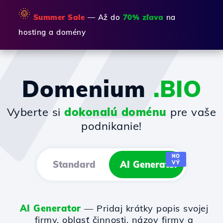
🌞
Summer Sale
— Až do
70% zľava
na
hosting a domény
Domenium
.BIO
Vyberte si
dokonalú doménu
pre vaše
podnikanie!
NO
Standard
AI Generator
VÝ
AI Generator
— Pridaj krátky popis svojej
firmy, oblasť činnosti, názov firmy a