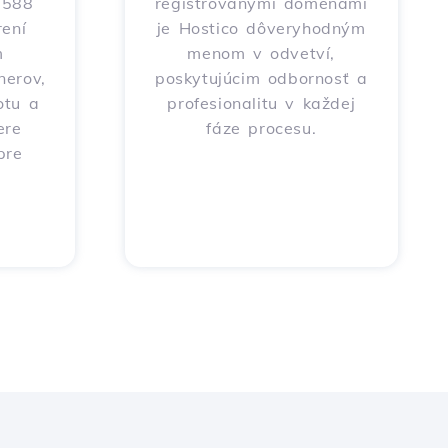
o 588
registrovanými doménami
ení
je Hostico dôveryhodným
m
menom v odvetví,
nerov,
poskytujúcim odbornosť a
otu a
profesionalitu v každej
ere
fáze procesu.
pre