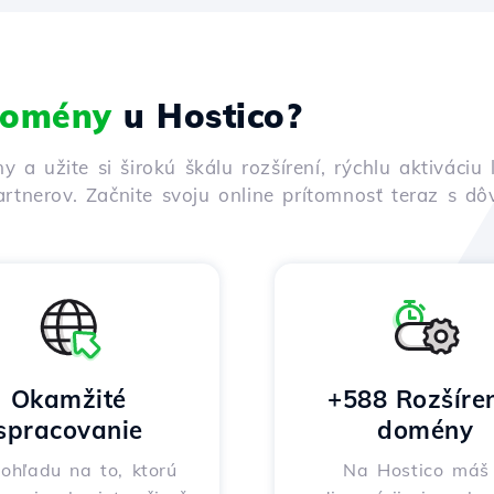
 domény
u Hostico?
ny a užite si širokú škálu rozšírení, rýchlu aktivác
rtnerov. Začnite svoju online prítomnosť teraz s d
Okamžité
+588 Rozšíre
spracovanie
domény
ohľadu na to, ktorú
Na Hostico máš