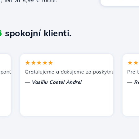
e, len za 5,99 € ročne.
6
spokojní klienti.
★★★★★
★★★★
úka Hostico. Odporučil som vás iným známym.
Gratulujeme a ďakujeme za poskytnutú podporu!
Pre tento
—
—
Vasiliu Costel Andrei
Radu L