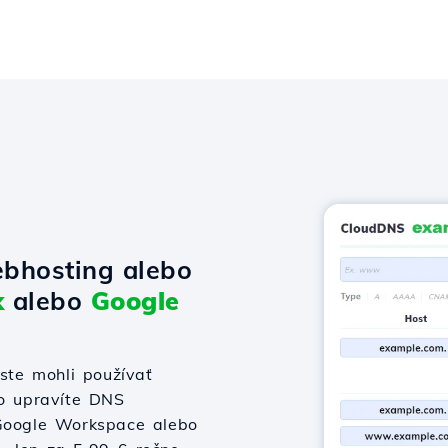
bhosting alebo
x
alebo
Google
te mohli používať
bo upravíte DNS
 Google Workspace alebo