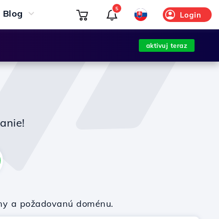
5
Blog
Login
aktivuj teraz
anie!
firmy a požadovanú doménu.