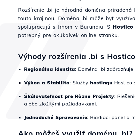
Rozšírenie .bi je národná doména priradená 
touto krajinou. Doména .bi môže byť využív
spolupracujú s trhom v Burundiu. S
Hostico
potrebný pre akúkoľvek online stránku.
Výhody rozšírenia .bi s Hostic
Regionálna identita
: Doména .bi zdôrazňuje 
Výkon a Stabilita
: Služby
hostingu
Hostico s
Škálovateľnosť pre Rôzne Projekty
: Riešen
alebo zložitými požiadavkami.
Jednoduché Spravovanie
: Riadiaci panel a 
Ako môžeš využiť doménu .bi?