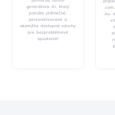
pomocou nášho
prípo
generátora AI, ktorý
.com,
ponúka jedinečné,
.eu, 
personalizované a
v
okamžite dostupné návrhy
pre bezproblémové
a
spustenie!
n
p