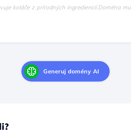
Generuj domény AI
i?