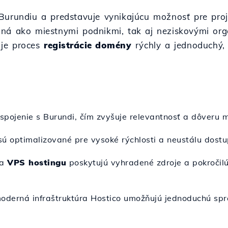
Burundiu a predstavuje vynikajúcu možnosť pre proje
aná ako miestnymi podnikmi, tak aj neziskovými org
je proces
registrácie domény
rýchly a jednoduchý,
o
spojenie s Burundi, čím zvyšuje relevantnosť a dôveru m
ú optimalizované pre vysoké rýchlosti a neustálu dostu
ia
VPS hostingu
poskytujú vyhradené zdroje a pokročilú
moderná infraštruktúra Hostico umožňujú jednoduchú spr