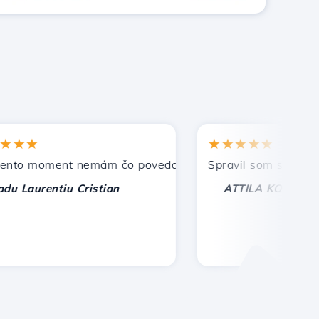
★
★★★★★
 moment nemám čo povedať, len oceniť. S osobitnou úctou,
Spravil som správnu voľ
—
aurentiu Cristian
ATTILA KOLES