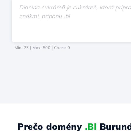
Min: 25 | Max: 500 | Chars:
0
Prečo domény
.BI
Burund