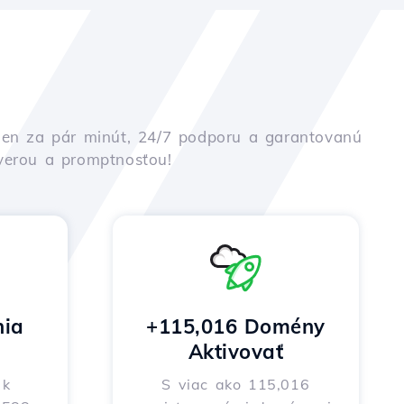
iu len za pár minút, 24/7 podporu a garantovanú
ôverou a promptnosťou!
nia
+115,016 Domény
Aktivovať
 k
S viac ako 115,016