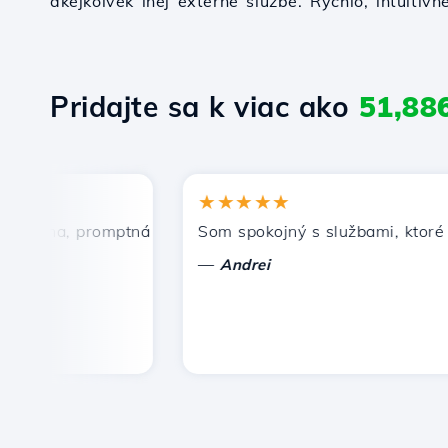
akejkoľvek inej externé službe. Rýchlo, intuitívn
Pridajte sa k viac ako
51,88
★★★★★
cena, promptná a efektívna technická podpora.
Som spokojný s službami, ktoré pon
—
Andrei