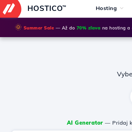
HOSTICO
™
Hosting
🌞
Summer Sale
— Až do
70% zľava
na hosting a
Vybe
AI Generator
— Pridaj k