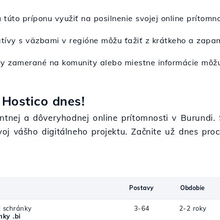
 túto príponu využiť na posilnenie svojej online prítomn
iatívy s väzbami v regióne môžu ťažiť z krátkeho a zapa
kty zamerané na komunity alebo miestne informácie môžu
 Hostico dnes!
ntnej a dôveryhodnej online prítomnosti v Burundi. S
j vášho digitálneho projektu. Začnite už dnes proces
Postavy
Obdobie
j schránky
3-64
2-2 roky
ky .bi