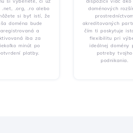
nu si vyberiete, či už
dispozícii viac ak
 .net, .org, .ro alebo
doménových rozšír
môžete si byť istí, že
prostredníctvo
aša doména bude
akreditovaných part
zaregistrovaná a
čím ti poskytuje ist
ktivovaná iba za
flexibilitu pri výb
iekoľko minút po
ideálnej domény 
otvrdení platby.
potreby tvojho
podnikania.