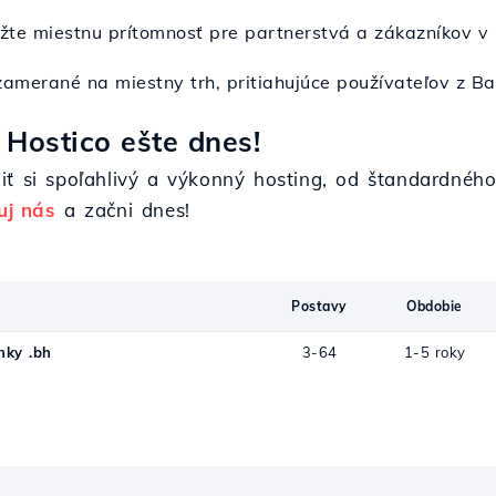
ožte miestnu prítomnosť pre partnerstvá a zákazníkov v 
zamerané na miestny trh, pritiahujúce používateľov z Ba
 Hostico ešte dnes!
iť si spoľahlivý a výkonný hosting, od štandardnéh
uj nás
a začni dnes!
Postavy
Obdobie
ky .bh
3-64
1-5 roky