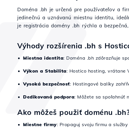
Doména .bh je určená pre používateľov a fir
jedinečnú a uznávanú miestnu identitu, ideál
je registrácia domény .bh rýchla a bezpečná,
Výhody rozšírenia .bh s Hostic
Miestna identita
: Doména .bh zdôrazňuje spo
Výkon a Stabilita
: Hostico hosting, vrátane 
Vysoká bezpečnosť
: Hostingové balíky zahŕ
Dedikovaná podpora
: Môžete sa spoľahnúť n
Ako môžeš použiť doménu .bh
Miestne firmy
: Propaguj svoju firmu a služb