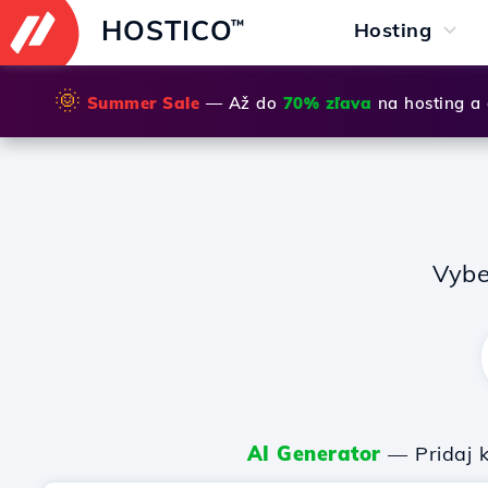
HOSTICO
™
Hosting
🌞
Summer Sale
— Až do
70% zľava
na hosting a
Vybe
AI Generator
— Pridaj k