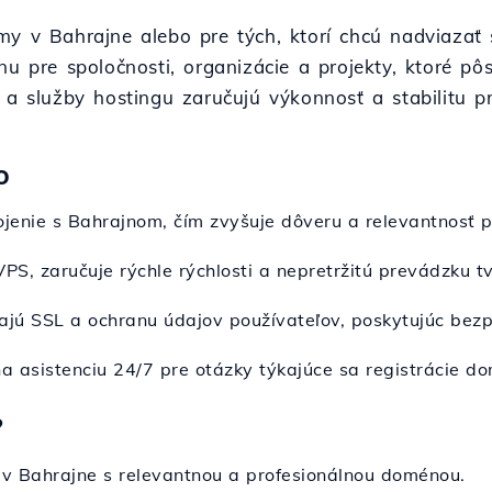
my v Bahrajne alebo pre tých, ktorí chcú nadviazať 
nu pre spoločnosti, organizácie a projekty, ktoré p
 a služby hostingu zaručujú výkonnosť a stabilitu pr
o
jenie s Bahrajnom, čím zvyšuje dôveru a relevantnosť 
VPS, zaručuje rýchle rýchlosti a nepretržitú prevádzku t
ňajú SSL a ochranu údajov používateľov, poskytujúc be
a asistenciu 24/7 pre otázky týkajúce sa registrácie d
?
y v Bahrajne s relevantnou a profesionálnou doménou.