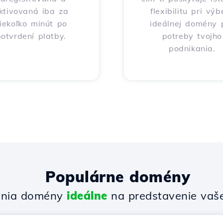
ktivovaná iba za
flexibilitu pri výb
iekoľko minút po
ideálnej domény 
otvrdení platby.
potreby tvojho
podnikania.
Populárne domény
enia domény
ideálne
na predstavenie vašej