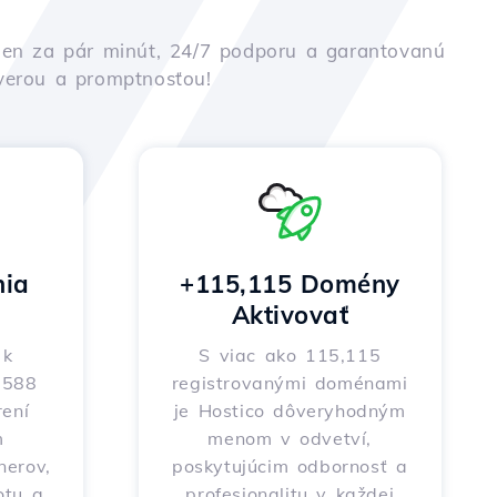
iu len za pár minút, 24/7 podporu a garantovanú
ôverou a promptnosťou!
nia
+115,115 Domény
Aktivovať
 k
S viac ako 115,115
o 588
registrovanými doménami
ení
je Hostico dôveryhodným
m
menom v odvetví,
nerov,
poskytujúcim odbornosť a
otu a
profesionalitu v každej