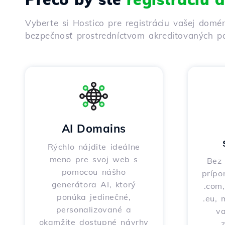
Vyberte si Hostico pre registráciu vašej domé
bezpečnosť prostredníctvom akreditovaných pa
AI Domains
Rýchlo nájdite ideálne
meno pre svoj web s
Bez 
pomocou nášho
prípo
generátora AI, ktorý
.com,
ponúka jedinečné,
.eu, 
personalizované a
v
okamžite dostupné návrhy