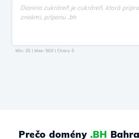
Min: 25 | Max: 500 | Chars:
0
Prečo domény
.BH
Bahra