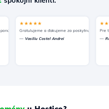
2
spokojní klienti.
★★★★★
★★★★
úka Hostico. Odporučil som vás iným známym.
Gratulujeme a ďakujeme za poskytnutú podporu!
Pre tento
—
—
Vasiliu Costel Andrei
Radu L
 domény
u Hostico?