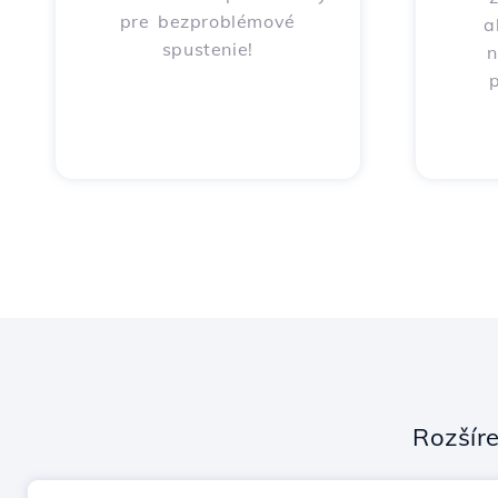
pre bezproblémové
a
spustenie!
n
p
Rozšír