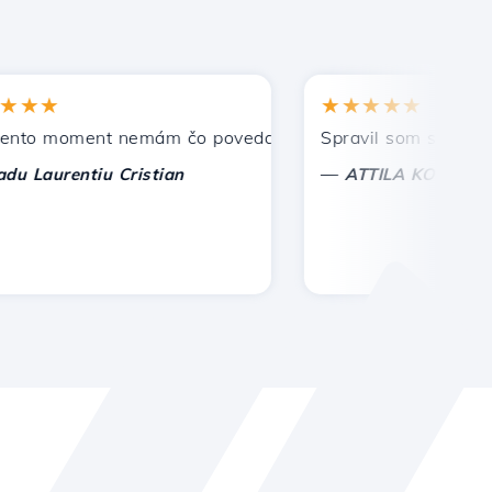
★
★★★★★
 moment nemám čo povedať, len oceniť. S osobitnou úctou,
Spravil som správnu voľ
—
aurentiu Cristian
ATTILA KOLES