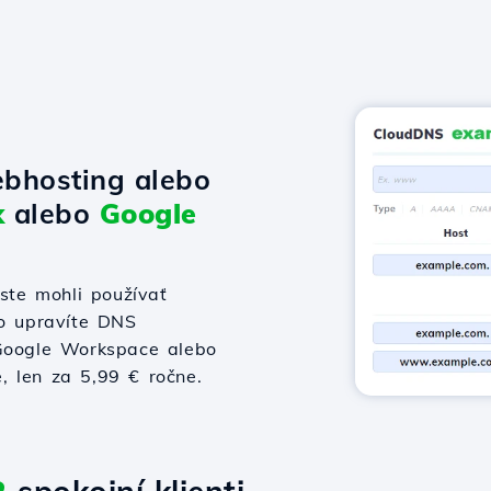
bhosting alebo
x
alebo
Google
te mohli používať
bo upravíte DNS
 Google Workspace alebo
e, len za 5,99 € ročne.