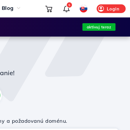
5
Blog
Login
aktivuj teraz
anie!
firmy a požadovanú doménu.