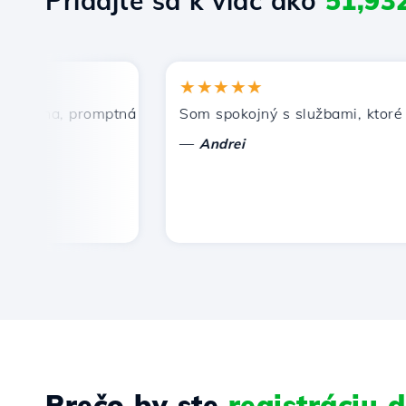
Pridajte sa k viac ako
51,93
★★★★★
ena, promptná a efektívna technická podpora.
Som spokojný s službami, ktoré pon
—
Andrei
Prečo by ste
registráciu