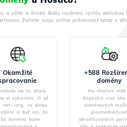
ny a užite si širokú škálu rozšírení, rýchlu aktivác
rtnerov. Začnite svoju online prítomnosť teraz s d
Okamžité
+588 Rozšíre
spracovanie
domény
ohľadu na to, ktorú
Na Hostico máš
nu si vyberiete, či už
dispozícii viac ak
 .net, .org, .ro alebo
doménových rozšír
môžete si byť istí, že
prostredníctvo
aša doména bude
akreditovaných part
zaregistrovaná a
čím ti poskytuje ist