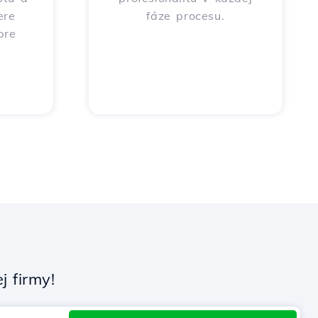
ere
fáze procesu.
pre
 firmy!