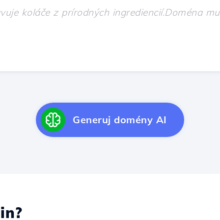
Generuj domény AI
in?