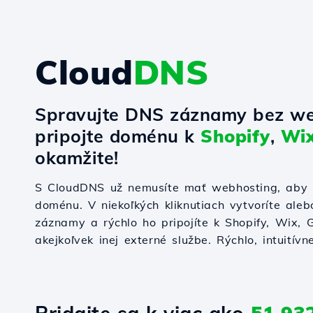
Cloud
DNS
Spravujte DNS záznamy bez we
pripojte doménu k
Shopify
,
Wi
okamžite!
S CloudDNS už nemusíte mať webhosting, aby s
doménu. V niekoľkých kliknutiach vytvoríte ale
záznamy a rýchlo ho pripojíte k Shopify, Wix,
akejkoľvek inej externé službe. Rýchlo, intuitívn