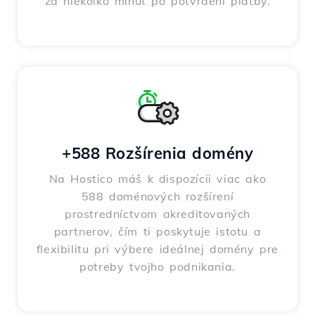
za niekoľko minút po potvrdení platby.
+588 Rozšírenia domény
Na Hostico máš k dispozícii viac ako
588 doménových rozšírení
prostredníctvom akreditovaných
partnerov, čím ti poskytuje istotu a
flexibilitu pri výbere ideálnej domény pre
potreby tvojho podnikania.