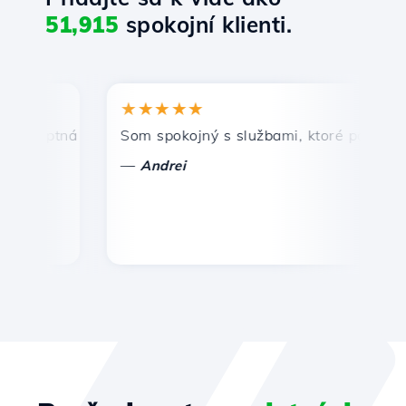
51,915
spokojní klienti.
★★★★★
★
mptná a efektívna technická podpora.
Som spokojný s službami, ktoré ponúka Host
Gr
—
—
Andrei