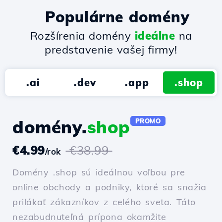
Populárne domény
Rozšírenia domény
ideálne
na
predstavenie vašej firmy!
.ai
.dev
.app
.shop
domény.
shop
PROMO
€4.99
€38.99
/rok
Domény .shop sú ideálnou voľbou pre
online obchody a podniky, ktoré sa snažia
prilákať zákazníkov z celého sveta. Táto
nezabudnuteľná prípona okamžite