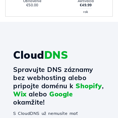
Obnovenie
Aktivácia
€50.00
€49.99
rok
Cloud
DNS
Spravujte DNS záznamy
bez webhosting alebo
pripojte doménu k
Shopify
,
Wix
alebo
Google
okamžite!
S CloudDNS už nemusíte mať