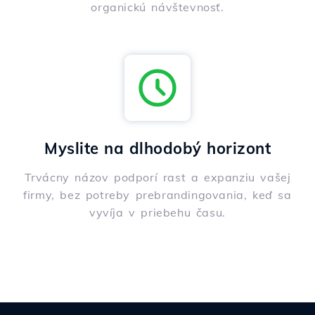
organickú návštevnosť.
Myslite na dlhodobý horizont
Trvácny názov podporí rast a expanziu vašej
firmy, bez potreby prebrandingovania, keď sa
vyvíja v priebehu času.