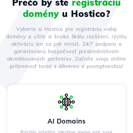
Prečo by ste
registráciu
domény
u Hostico?
Vyberte si Hostico pre registráciu vašej
domény a užite si širokú škálu rozšírení, rýchlu
aktiváciu len za pár minút, 24/7 podporu a
garantovanú bezpečnosť prostredníctvom
akreditovaných partnerov. Začnite svoju online
prítomnosť teraz s dôverou a promptnosťou!
AI Domains
Rýchlo nájdite ideálne meno pre svoj