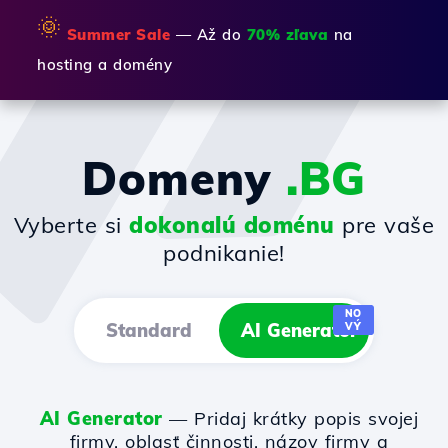
🌞
Summer Sale
— Až do
70% zľava
na
hosting a domény
Domeny
.BG
Vyberte si
dokonalú doménu
pre vaše
podnikanie!
NO
Standard
AI Generator
VÝ
AI Generator
— Pridaj krátky popis svojej
firmy, oblasť činnosti, názov firmy a