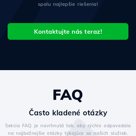
spolu najlepšie riešenia!
Kontaktujte nás teraz!
FAQ
Často kladené otázky
Sekcia FAQ je navrhnutá tak, aby rýchlo odpovedala
na najbežnejšie otázky týkajúce sa našich služieb.