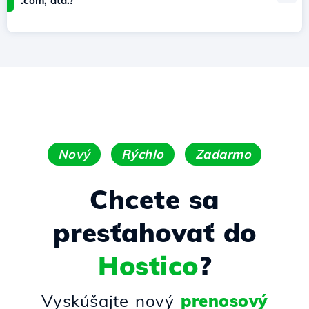
.com, atď.?
Nový
Rýchlo
Zadarmo
Chcete sa
presťahovať do
Hostico
?
Vyskúšajte nový
prenosový