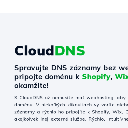
Cloud
DNS
Spravujte DNS záznamy bez we
pripojte doménu k
Shopify
,
Wi
okamžite!
S CloudDNS už nemusíte mať webhosting, aby s
doménu. V niekoľkých kliknutiach vytvoríte ale
záznamy a rýchlo ho pripojíte k Shopify, Wix,
akejkoľvek inej externé službe. Rýchlo, intuitívn