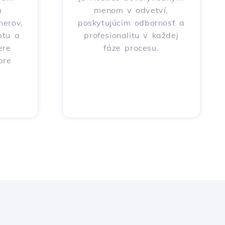
m
menom v odvetví,
nerov,
poskytujúcim odbornosť a
otu a
profesionalitu v každej
ere
fáze procesu.
pre