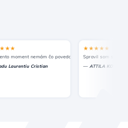
★
★★★★★
 moment nemám čo povedať, len oceniť. S osobitnou úctou,
Spravil som správnu voľ
—
aurentiu Cristian
ATTILA KOLES