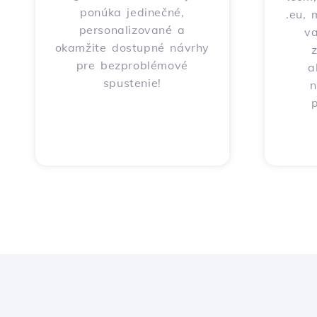
ponúka jedinečné,
.eu, 
personalizované a
v
okamžite dostupné návrhy
pre bezproblémové
a
spustenie!
n
p