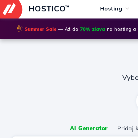
HOSTICO
™
Hosting
🌞
Summer Sale
— Až do
70% zľava
na hosting a
Vybe
AI Generator
— Pridaj k