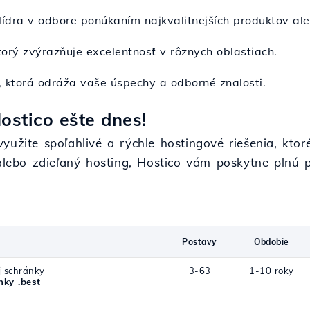
 lídra v odbore ponúkaním najkvalitnejších produktov ale
ktorý zvýrazňuje excelentnosť v rôznych oblastiach.
 ktorá odráža vaše úspechy a odborné znalosti.
ostico ešte dnes!
yužite spoľahlivé a rýchle hostingové riešenia, kto
S alebo zdieľaný hosting, Hostico vám poskytne plnú
Postavy
Obdobie
j schránky
3-63
1-10 roky
ky .best