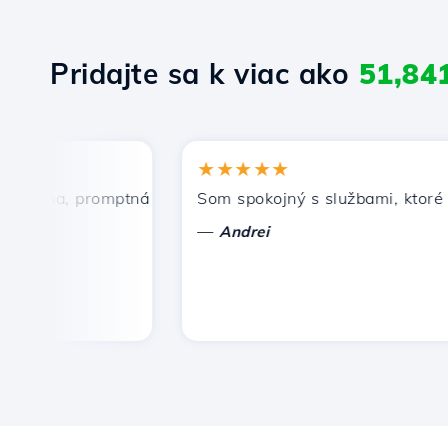
Pridajte sa k viac ako
51,84
★★★★★
ena, promptná a efektívna technická podpora.
Som spokojný s službami, ktoré pon
—
Andrei