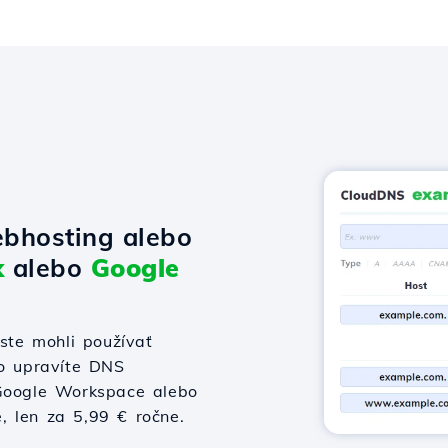
bhosting alebo
x
alebo
Google
te mohli používať
bo upravíte DNS
 Google Workspace alebo
e, len za 5,99 € ročne.