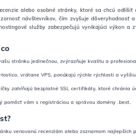
 recenzie alebo osobné stránky, ktoré sa chcú odlíši
rnosť návštevníkov, čím zvyšuje dôveryhodnosť a pr
hostingové služby zabezpečujú vynikajúci výkon a 
ico
 vašu stránku jedinečnou, zvýrazňuje kvalitu a profesional
Hostico, vrátane VPS, ponúkajú rýchle rýchlosti a vyššiu 
íčky zahŕňajú bezplatné SSL certifikáty, ktoré chránia ú
ný pomôcť vám s registráciou a správou domény .best.
st?
ránku venovanú recenziám alebo zoznamom najlepších pr