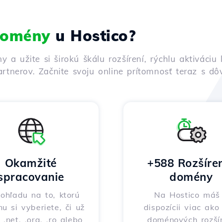
 domény
u Hostico?
ny a užite si širokú škálu rozšírení, rýchlu aktivác
rtnerov. Začnite svoju online prítomnosť teraz s d
Okamžité
+588 Rozšíre
spracovanie
domény
ohľadu na to, ktorú
Na Hostico máš
nu si vyberiete, či už
dispozícii viac ak
 .net, .org, .ro alebo
doménových rozšír