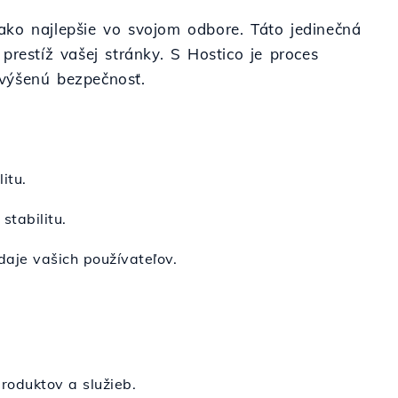
ť ako najlepšie vo svojom odbore. Táto jedinečná
estíž vašej stránky. S Hostico je proces
zvýšenú bezpečnosť.
itu.
stabilitu.
daje vašich používateľov.
oduktov a služieb.