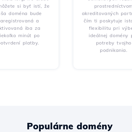
môžete si byť istí, že
prostredníctvo
aša doména bude
akreditovaných part
zaregistrovaná a
čím ti poskytuje ist
ktivovaná iba za
flexibilitu pri výb
iekoľko minút po
ideálnej domény 
otvrdení platby.
potreby tvojho
podnikania.
Populárne domény