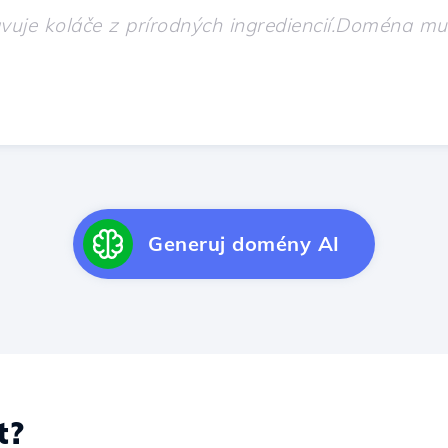
Generuj domény AI
t?