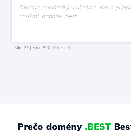
Min: 25 | Max: 500 | Chars:
0
Prečo domény
.BEST
Bes