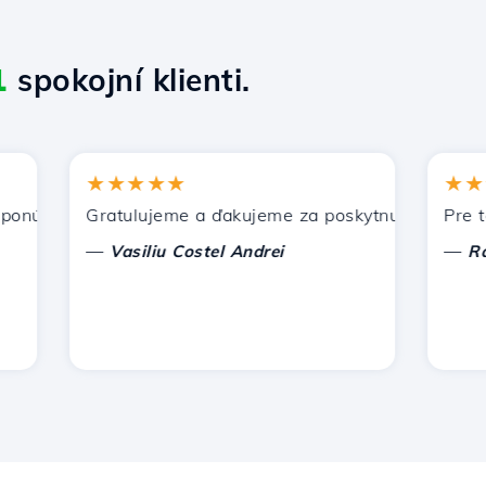
1
spokojní klienti.
★★★★★
★★★★
úka Hostico. Odporučil som vás iným známym.
Gratulujeme a ďakujeme za poskytnutú podporu!
Pre tento
—
—
Vasiliu Costel Andrei
Radu L