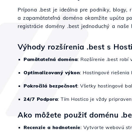
Prípona .best je ideálna pre podniky, blogy,
a zapamätateľná doména okamžite upúta pozo
registrácie domény .best jednoduchý a naše 
Výhody rozšírenia .best s Host
Pamätateľná doména
: Rozšírenie .best robí
Optimalizovaný výkon
: Hostingové riešenia 
Pokročilá bezpečnosť
: Všetky hostingové bal
24/7 Podpora
: Tím Hostico je vždy priprave
Ako môžete použiť doménu .be
Recenzie a hodnotenie
: Vytvorte webovú st