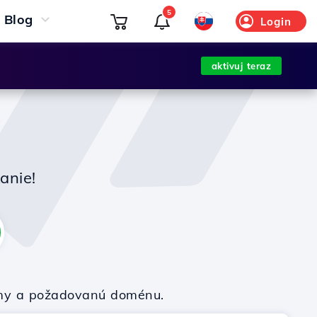
5
Blog
Login
aktivuj teraz
anie!
firmy a požadovanú doménu.