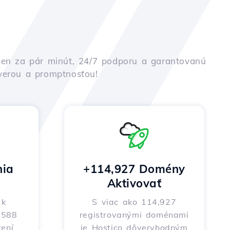
iu len za pár minút, 24/7 podporu a garantovanú
ôverou a promptnosťou!
nia
+114,927 Domény
Aktivovať
 k
S viac ako 114,927
o 588
registrovanými doménami
ení
je Hostico dôveryhodným