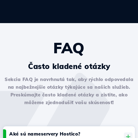
FAQ
Často kladené otázky
Sekcia FAQ je navrhnutá tak, aby rýchlo odpovedala
na najbežnejšie otázky týkajúce sa našich služieb.
Preskúmajte často kladené otázky a zistite, ako
môžeme zjednodušiť vašu skúsenosť!
Aké sú nameservery Hostico?