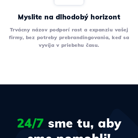
Myslite na dlhodobý horizont
Trvácny názov podporí rast a expanziu vašej
firmy, bez potreby prebrandingovania, keď sa
vyvíja v priebehu času.
24/7
sme tu, aby