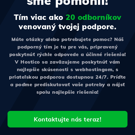
sme pomohli!
Tím viac ako
20 odborníkov
venovaný tvojej podpore.
Máte otázky alebo potrebujete pomoc? Náš
podporný tím je tu pre vás, pripravený
poskytnúť rýchle odpovede a účinné riešenia!
V Hostico sa zaväzujeme poskytnúť vám
najlepšie skúsenosti s webhostingom, s
priateľskou podporou dostupnou 24/7. Príďte
a poďme prediskutovať vaše potreby a nájsť
spolu najlepšie riešenia!
Kontaktujte nás teraz!