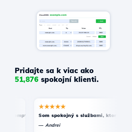
Pridajte sa k viac ako
51,876
spokojní klienti.
★★★★★
★
promptná a efektívna technická podpora.
Som spokojný s službami, ktoré ponúka 
Gr
—
—
Andrei