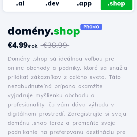
.ai
.dev
.app
.shop
domény.
shop
PROMO
€4.99
€38.99
/rok
Domény .shop sú ideálnou voľbou pre
online obchody a podniky, ktoré sa snažia
prilákať zákazníkov z celého sveta. Táto
nezabudnuteľná prípona okamžite
vyjadruje myšlienku obchodu a
profesionality, čo vám dáva výhodu v
digitálnom prostredí. Zaregistrujte si svoju
doménu .shop teraz a premeňte svoje
podnikanie na preferovanú destináciu pre