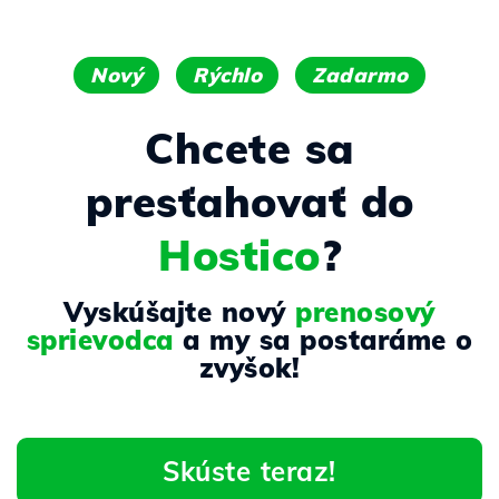
Nový
Rýchlo
Zadarmo
Chcete sa
presťahovať do
Hostico
?
Vyskúšajte nový
prenosový
sprievodca
a my sa postaráme o
zvyšok!
Skúste teraz!