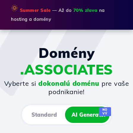
🌞
Summer Sale
— Až do
70% zľava
na
hosting a domény
Domény
.ASSOCIATES
Vyberte si
dokonalú doménu
pre vaše
podnikanie!
NO
Standard
AI Generator
VÝ