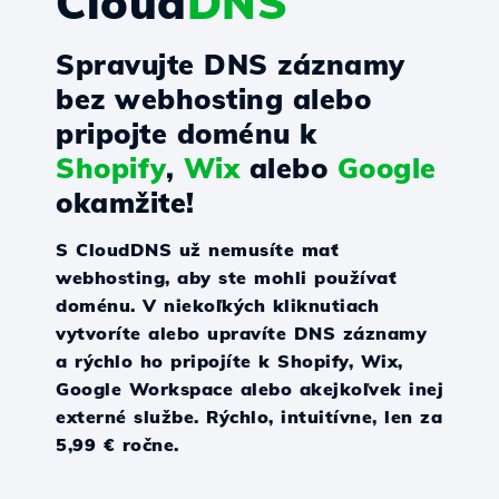
Cloud
DNS
Spravujte DNS záznamy
bez webhosting alebo
pripojte doménu k
Shopify
,
Wix
alebo
Google
okamžite!
S CloudDNS už nemusíte mať
webhosting, aby ste mohli používať
doménu. V niekoľkých kliknutiach
vytvoríte alebo upravíte DNS záznamy
a rýchlo ho pripojíte k Shopify, Wix,
Google Workspace alebo akejkoľvek inej
externé službe. Rýchlo, intuitívne, len za
5,99 € ročne.