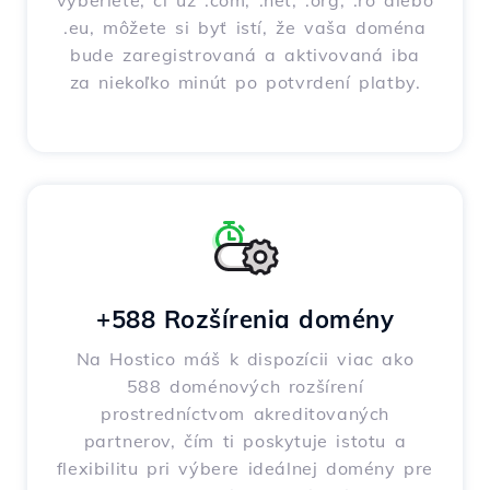
vyberiete, či už .com, .net, .org, .ro alebo
.eu, môžete si byť istí, že vaša doména
bude zaregistrovaná a aktivovaná iba
za niekoľko minút po potvrdení platby.
+588 Rozšírenia domény
Na Hostico máš k dispozícii viac ako
588 doménových rozšírení
prostredníctvom akreditovaných
partnerov, čím ti poskytuje istotu a
flexibilitu pri výbere ideálnej domény pre