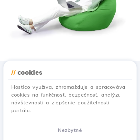
//
cookies
Stiahnuť aplikáciu
Hostico
Hostico využíva, zhromažďuje a spracováva
cookies na funkčnosť, bezpečnosť, analýzu
návštevnosti a zlepšenie použiteľnosti
portálu.
Nezbytné