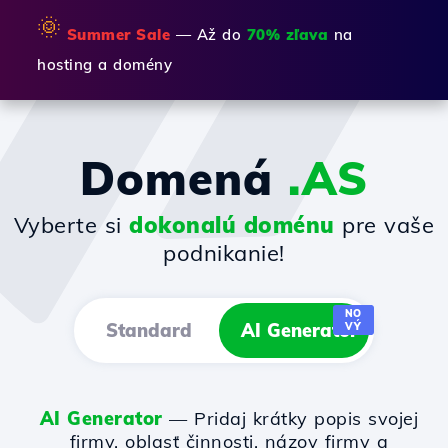
🌞
Summer Sale
— Až do
70% zľava
na
hosting a domény
Domená
.AS
Vyberte si
dokonalú doménu
pre vaše
podnikanie!
NO
Standard
AI Generator
VÝ
AI Generator
— Pridaj krátky popis svojej
firmy, oblasť činnosti, názov firmy a