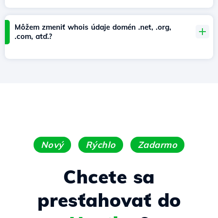
Môžem zmeniť whois údaje domén .net, .org,
.com, atď.?
Nový
Rýchlo
Zadarmo
Chcete sa
presťahovať do