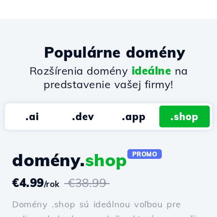
Populárne domény
Rozšírenia domény
ideálne
na
predstavenie vašej firmy!
.ai
.dev
.app
.shop
domény.
shop
PROMO
€4.99
€38.99
/rok
Domény .shop sú ideálnou voľbou pre