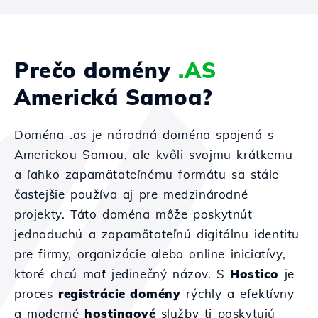
Prečo domény
.AS
Americká Samoa?
Doména .as je národná doména spojená s
Americkou Samou, ale kvôli svojmu krátkemu
a ľahko zapamätateľnému formátu sa stále
častejšie používa aj pre medzinárodné
projekty. Táto doména môže poskytnúť
jednoduchú a zapamätateľnú digitálnu identitu
pre firmy, organizácie alebo online iniciatívy,
ktoré chcú mať jedinečný názov. S
Hostico
je
proces
registrácie domény
rýchly a efektívny
a moderné
hostingové
služby ti poskytujú