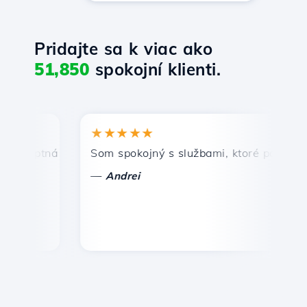
Pridajte sa k viac ako
51,850
spokojní klienti.
★★★★★
★
mptná a efektívna technická podpora.
Som spokojný s službami, ktoré ponúka Host
Gr
—
—
Andrei