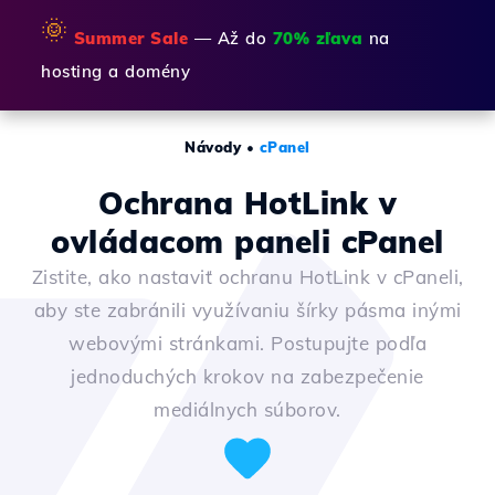
🌞
Summer Sale
— Až do
70% zľava
na
hosting a domény
Návody
•
cPanel
Ochrana HotLink v
ovládacom paneli cPanel
Zistite, ako nastaviť ochranu HotLink v cPaneli,
aby ste zabránili využívaniu šírky pásma inými
webovými stránkami. Postupujte podľa
jednoduchých krokov na zabezpečenie
mediálnych súborov.