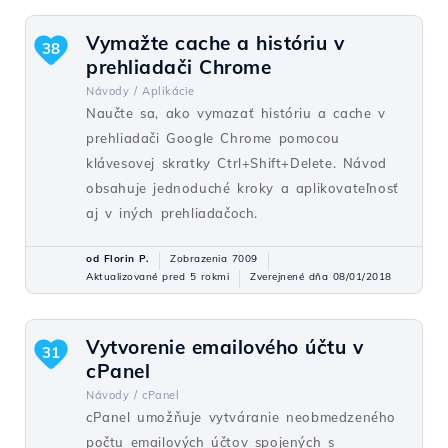
Vymažte cache a históriu v
38
prehliadači Chrome
Návody /
Aplikácie
Naučte sa, ako vymazať históriu a cache v
prehliadači Google Chrome pomocou
klávesovej skratky Ctrl+Shift+Delete. Návod
obsahuje jednoduché kroky a aplikovateľnosť
aj v iných prehliadačoch.
od Florin P.
Zobrazenia 7009
Aktualizované pred 5 rokmi
Zverejnené dňa 08/01/2018
Vytvorenie emailového účtu v
31
cPanel
Návody /
cPanel
cPanel umožňuje vytváranie neobmedzeného
počtu emailových účtov spojených s