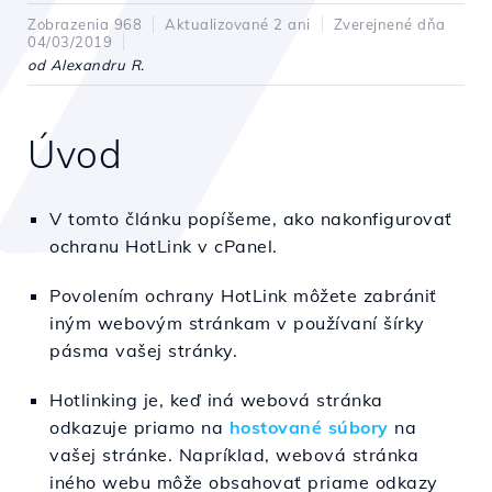
Zobrazenia 968
Aktualizované 2 ani
Zverejnené dňa
04/03/2019
od Alexandru R.
Úvod
V tomto článku popíšeme, ako nakonfigurovať
ochranu HotLink v cPanel.
Povolením ochrany HotLink môžete zabrániť
iným webovým stránkam v používaní šírky
pásma vašej stránky.
Hotlinking je, keď iná
webová stránka
odkazuje priamo na
hostované súbory
na
vašej stránke. Napríklad, webová stránka
iného webu môže obsahovať priame odkazy