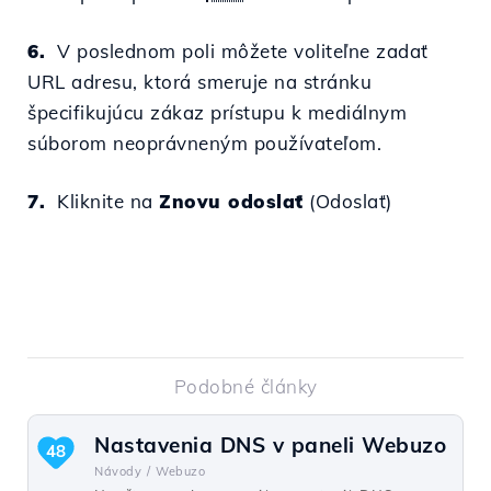
6.
V poslednom poli môžete voliteľne zadať
URL adresu, ktorá smeruje na stránku
špecifikujúcu zákaz prístupu k mediálnym
súborom neoprávneným používateľom.
7.
Kliknite na
Znovu odoslať
(Odoslať)
Podobné články
Nastavenia DNS v paneli Webuzo
48
Návody /
Webuzo