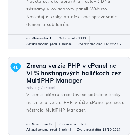
Naučte sa, ako upraviť a nastaviť DNS
záznamy v ovládacom paneli Webuzo.
Nasledujte kroky na efektívne spravovanie
domén a subdomén.
od Alexandru R.
Zobrazenia 2857
Aktualizované pred 1 rokom
Zverejnené dňa 14/09/2017
Zmena verzie PHP v cPanel na
46
VPS hostingových balíčkoch cez
MultiPHP Manager
Návody /
cPanel
V tomto článku predstavíme potrebné kroky
na zmenu verzie PHP v účte cPanel pomocou
nástroja MultiPHP Manager.
od Sebastian S.
Zobrazenia 3073
Aktualizované pred 2 rokmi
Zverejnené dňa 18/10/2017