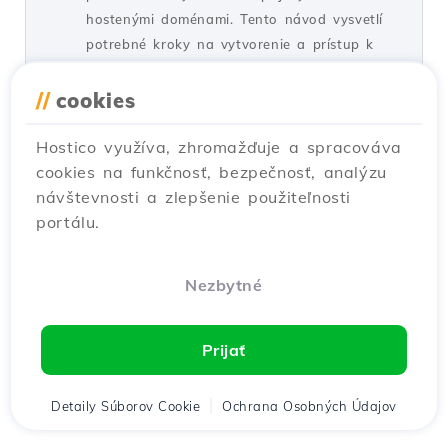
hostenými doménami. Tento návod vysvetlí
potrebné kroky na vytvorenie a prístup k
emailovému účtu.
//
cookies
od Cătălin A.
Zobrazenia 5937
Aktualizované pred 2 rokmi
Zverejnené dňa 28/06/2017
Hostico využíva, zhromažďuje a spracováva
cookies na funkčnosť, bezpečnosť, analýzu
návštevnosti a zlepšenie použiteľnosti
Nastavenia SSH v Webuzo
20
portálu.
Návody /
Webuzo
V tomto tutoriále sa naučíte, ako zablokovať
prístup SSH na serveri Webuzo, aktivovaním
Nezbytné
pripojenia a konfiguráciou potrebného portu.
od Alexandru R.
Zobrazenia 1533
Prijať
Aktualizované pred 1 rokom
Zverejnené dňa 12/06/2018
Detaily Súborov Cookie
Ochrana Osobných Údajov