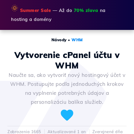
🌞
Summer Sale
— Až do
70% zľava
na
hosting a domény
Návody
•
WHM
Vytvorenie cPanel účtu v
WHM
Naučte sa, ako vytvoriť nový hostingový účet v
WHM. Postupujte podľa jednoduchých krokov
na vyplnenie potrebných údajov a
personalizáciu balíka služieb.
Zobrazenia 1665
Aktualizované 1 an
Zverejnené dňa