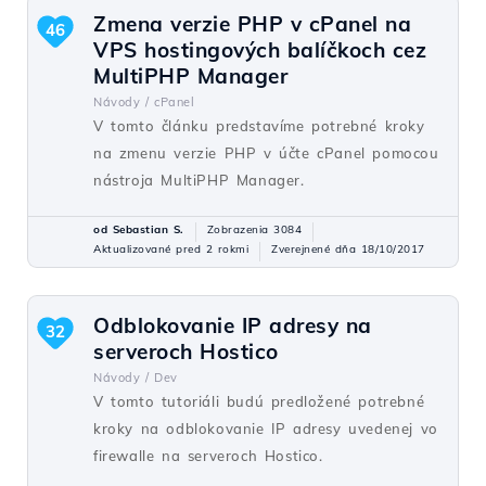
Zmena verzie PHP v cPanel na
46
VPS hostingových balíčkoch cez
MultiPHP Manager
Návody /
cPanel
V tomto článku predstavíme potrebné kroky
na zmenu verzie PHP v účte cPanel pomocou
nástroja MultiPHP Manager.
od Sebastian S.
Zobrazenia 3084
Aktualizované pred 2 rokmi
Zverejnené dňa 18/10/2017
Odblokovanie IP adresy na
32
serveroch Hostico
Návody /
Dev
V tomto tutoriáli budú predložené potrebné
kroky na odblokovanie IP adresy uvedenej vo
firewalle na serveroch Hostico.