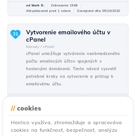
od Mark D.
Zobrazenia 1549
Aktualizované pred 1 rokom
Zverejnené dňa 05/10/2020
Vytvorenie emailového účtu v
31
cPanel
Návody /
cPanel
cPanel umožňuje vytváranie neobmedzeného
počtu emailových účtov spojených s
hostenými doménami. Tento návod vysvetlí
potrebné kroky na vytvorenie a prístup k
emailovému účtu.
od Cătălin A.
Zobrazenia 5943
Aktualizované pred 2 rokmi
Zverejnené dňa 28/06/2017
//
cookies
Hostico využíva, zhromažďuje a spracováva
Pridanie sekundárneho kontaktu
27
cookies na funkčnosť, bezpečnosť, analýzu
(Subkontakt)