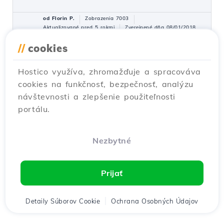
od Florin P.
Zobrazenia 7003
Aktualizované pred 5 rokmi
Zverejnené dňa 08/01/2018
//
cookies
Vytvorenie emailového účtu v
31
Hostico využíva, zhromažďuje a spracováva
cPanel
cookies na funkčnosť, bezpečnosť, analýzu
Návody /
cPanel
návštevnosti a zlepšenie použiteľnosti
cPanel umožňuje vytváranie neobmedzeného
portálu.
počtu emailových účtov spojených s
hostenými doménami. Tento návod vysvetlí
potrebné kroky na vytvorenie a prístup k
Nezbytné
emailovému účtu.
od Cătălin A.
Zobrazenia 5928
Prijať
Aktualizované pred 2 rokmi
Zverejnené dňa 28/06/2017
Detaily Súborov Cookie
Ochrana Osobných Údajov