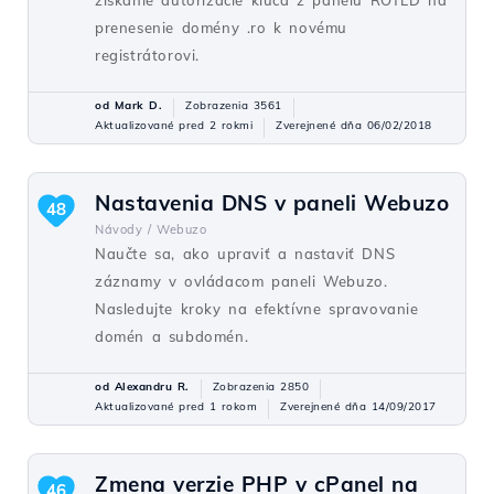
získanie autorizácie kľúča z panelu ROTLD na
prenesenie domény .ro k novému
registrátorovi.
od Mark D.
Zobrazenia 3561
Aktualizované pred 2 rokmi
Zverejnené dňa 06/02/2018
Nastavenia DNS v paneli Webuzo
48
Návody /
Webuzo
Naučte sa, ako upraviť a nastaviť DNS
záznamy v ovládacom paneli Webuzo.
Nasledujte kroky na efektívne spravovanie
domén a subdomén.
od Alexandru R.
Zobrazenia 2850
Aktualizované pred 1 rokom
Zverejnené dňa 14/09/2017
Zmena verzie PHP v cPanel na
46