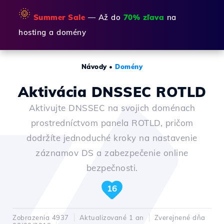
🌞
Summer Sale
— Až do
70% zľava
na
hosting a domény
Návody
•
Domény
Aktivácia DNSSEC ROTLD
Aktivujte DNSSEC na svojich doménach
prostredníctvom panela ROTLD, pričom
dodržíte jednoduché kroky na nastavenie
záznamov DS a zabezpečenie online
bezpečnosti.
16
Zobrazenia 4937
Aktualizované 1 an
Zverejnené dňa