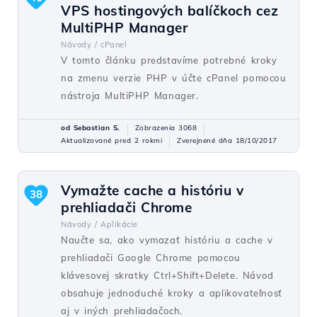
VPS hostingových balíčkoch cez
MultiPHP Manager
Návody /
cPanel
V tomto článku predstavíme potrebné kroky
na zmenu verzie PHP v účte cPanel pomocou
nástroja MultiPHP Manager.
od Sebastian S.
Zobrazenia 3068
Aktualizované pred 2 rokmi
Zverejnené dňa 18/10/2017
Vymažte cache a históriu v
38
prehliadači Chrome
Návody /
Aplikácie
Naučte sa, ako vymazať históriu a cache v
prehliadači Google Chrome pomocou
klávesovej skratky Ctrl+Shift+Delete. Návod
obsahuje jednoduché kroky a aplikovateľnosť
aj v iných prehliadačoch.