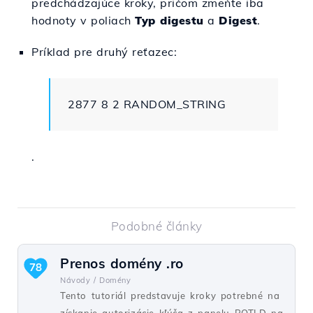
predchádzajúce kroky, pričom zmeňte iba
hodnoty v poliach
Typ digestu
a
Digest
.
Príklad pre druhý reťazec:
2877 8 2 RANDOM_STRING
.
Podobné články
Prenos domény .ro
78
Návody /
Domény
Tento tutoriál predstavuje kroky potrebné na