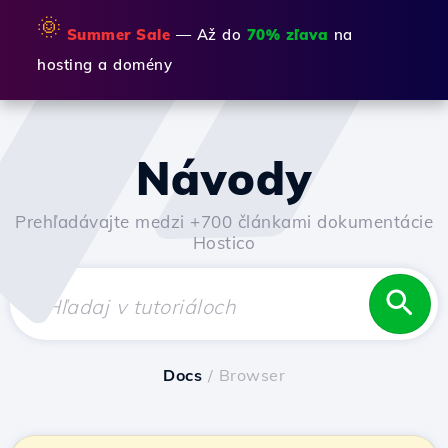
🌞
Summer Sale
— Až do
70% zľava
na
hosting a domény
Návody
Prehľadávajte medzi +700 článkami dokumentácie
Hostico
Docs
/ Browser