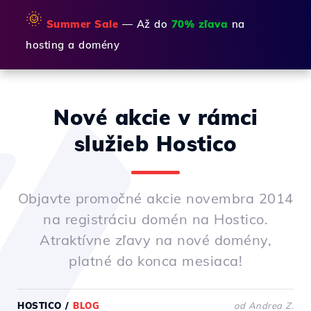
🌞
Summer Sale
— Až do
70% zľava
na
hosting a domény
Nové akcie v rámci
služieb Hostico
Objavte promočné akcie novembra 2014
na registráciu domén na Hostico.
Atraktívne zľavy na nové domény,
platné do konca mesiaca!
HOSTICO
/
BLOG
od Andrea Z.