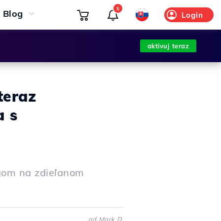
5
Blog
Login
aktivuj teraz
teraz
a s
ingom na zdieľanom
od Mark D.