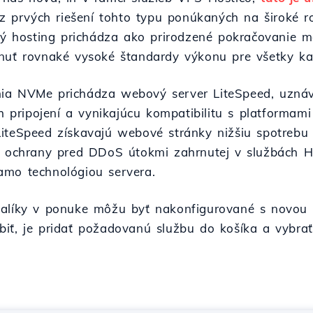
 z prvých riešení tohto typu ponúkaných na široké r
aný hosting prichádza ako prirodzené pokračovanie m
nuť rovnaké vysoké štandardy výkonu pre všetky kat
nia NVMe prichádza webový server LiteSpeed, uznáv
ých pripojení a vynikajúcu kompatibilitu s platforma
LiteSpeed získavajú webové stránky nižšiu spotrebu
ochrany pred DDoS útokmi zahrnutej v službách Hos
amo technológiou servera.
balíky v ponuke môžu byť nakonfigurované s novou
biť, je pridať požadovanú službu do košíka a vybra