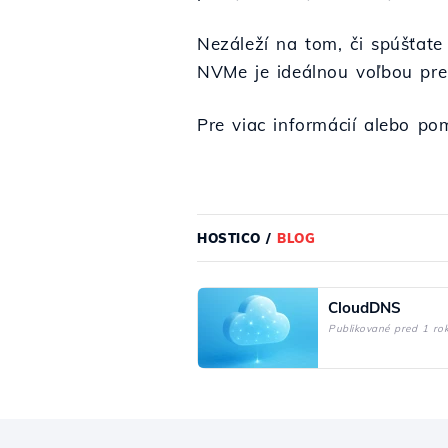
Nezáleží na tom, či spúšťate
NVMe je ideálnou voľbou pre
Pre viac informácií alebo po
HOSTICO
/
BLOG
CloudDNS
Publikované pred 1 ro