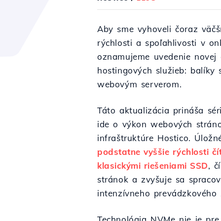
Aby sme vyhoveli čoraz väčš
rýchlosti a spoľahlivosti v o
oznamujeme uvedenie novej g
hostingových služieb: balík
webovým serverom.
Táto aktualizácia prináša sé
ide o výkon webových stráno
infraštruktúre Hostico. Úlož
podstatne vyššie rýchlosti č
klasickými riešeniami SSD
, č
stránok a zvyšuje sa spracov
intenzívneho prevádzkového 
Technológia NVMe nie je pre