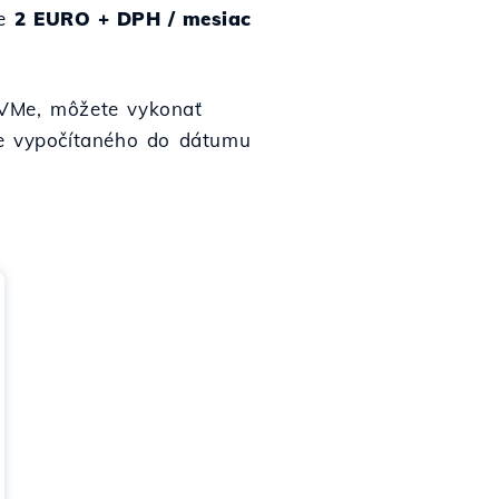
ve
2 EURO + DPH / mesiac
NVMe, môžete vykonať
ne vypočítaného do dátumu