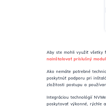
Aby ste mohli využiť všetk
nainštalovať príslušný modu
Ako nemáte potrebné technick
poskytnúť podporu pri inštalá
zložitosti postupu a použív
Integráciou technológií NVM
poskytovať výkonné, rýchle 