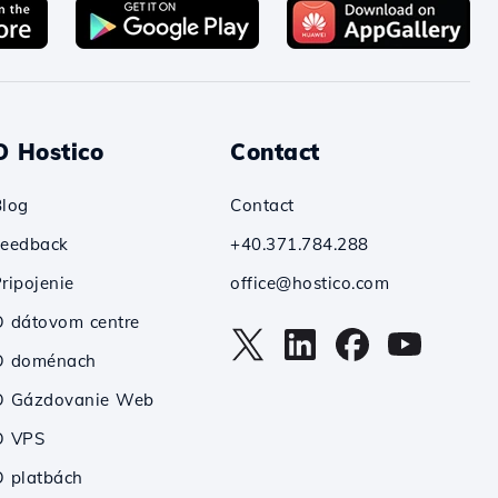
O Hostico
Contact
Blog
Contact
Feedback
+40.371.784.288
ripojenie
office@hostico.com
 dátovom centre
O doménach
O Gázdovanie Web
O VPS
 platbách