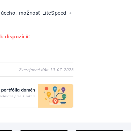
ujúceho, možnosť LiteSpeed +
k dispozícii!
Zverejnené dňa 10-07-2025
a portfólia domén
blikované pred 1 rokom