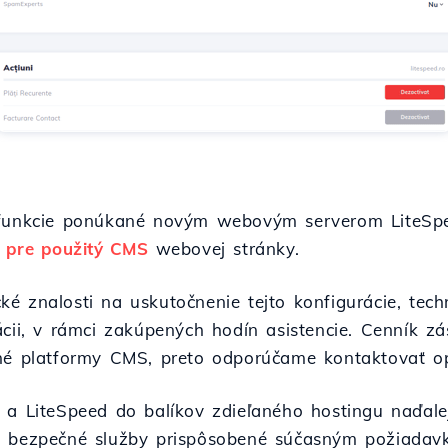
y funkcie ponúkané novým webovým serverom LiteSp
l pre použitý CMS
webovej stránky.
é znalosti na uskutočnenie tejto konfigurácie, tec
cii, v rámci zakúpených hodín asistencie. Cenník zás
ané platformy CMS, preto odporúčame kontaktovať o
e a LiteSpeed do balíkov zdieľaného hostingu naďal
a bezpečné služby prispôsobené súčasným požiadavk