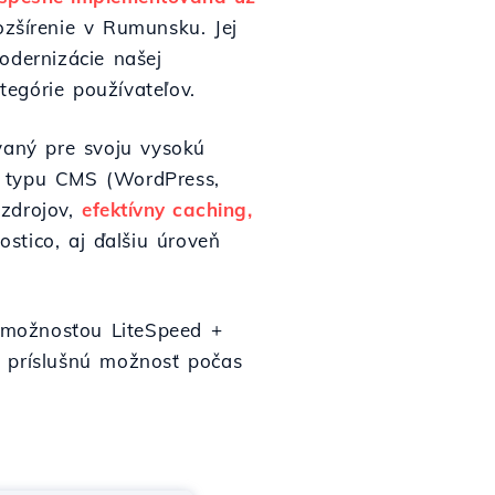
ozšírenie v Rumunsku. Jej
odernizácie našej
egórie používateľov.
aný pre svoju vysokú
mi typu CMS (WordPress,
 zdrojov,
efektívny caching,
tico, aj ďalšiu úroveň
 možnosťou LiteSpeed +
ť príslušnú možnosť počas