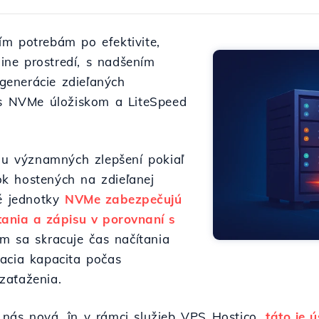
ím potrebám po efektivite,
nline prostredí, s nadšením
enerácie zdieľaných
y s NVMe úložiskom a LiteSpeed
riu významných zlepšení pokiaľ
k hostených na zdieľanej
né jednotky
NVMe zabezpečujú
ítania a zápisu v porovnaní s
ím sa skracuje čas načítania
acia kapacita počas
zaťaženia.
 nás nová, în v rámci služieb VPS Hostico,
táto je 