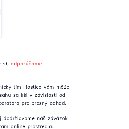
eed,
odporúčame
hnický tím Hostico vám môže
ahu sa líši v závislosti od
perátora pre presný odhad.
ej dodržiavame náš záväzok
ám online prostredia.