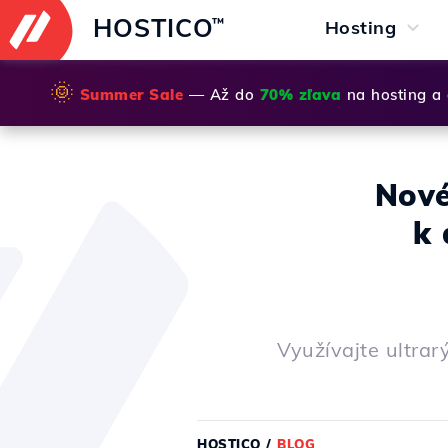
HOSTICO
™
Hosting
🌞
Summer Sale
— Až do
70% zľava
na hosting a
Nové
k 
Využívajte ultrar
HOSTICO
/
BLOG