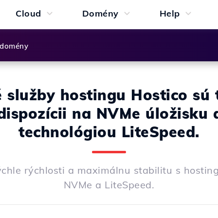
Cloud
Domény
Help
 domény
 služby hostingu Hostico sú 
dispozícii na NVMe úložisku 
technológiou LiteSpeed.
ýchle rýchlosti a maximálnu stabilitu s host
NVMe a LiteSpeed.