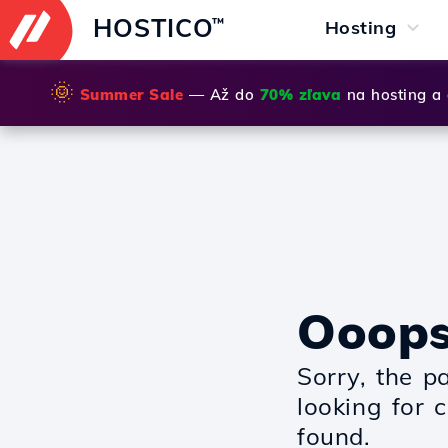
HOSTICO
™
Hosting
🌞
Summer Sale
— Až do
70% zľava
na hosting a
Ooop
Sorry, the p
looking for 
found.