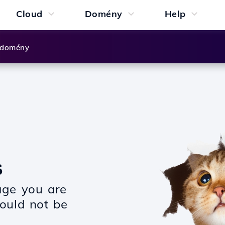
Cloud
Domény
Help
 domény
s
age you are
could not be