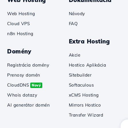
Web Hosting
Návody
Cloud VPS
FAQ
n8n Hosting
Extra Hosting
Domény
Akcie
Registrácia domény
Hostico Aplikácia
Prenosy domén
Sitebuilder
CloudDNS
Softaculous
Nový
Whois dotazy
xCMS Hosting
AI generátor domén
Mirrors Hostico
Transfer Wizard