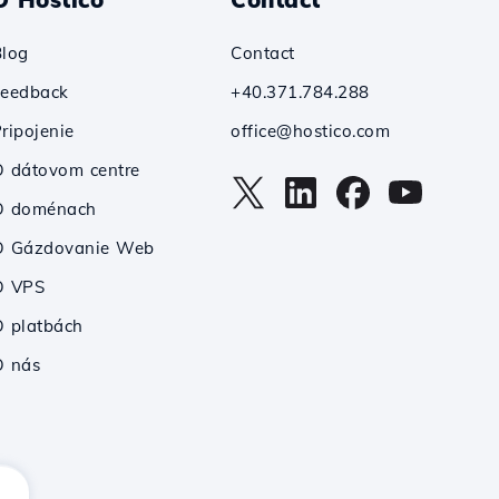
Blog
Contact
Feedback
+40.371.784.288
ripojenie
office@hostico.com
 dátovom centre
O doménach
O Gázdovanie Web
O VPS
 platbách
O nás