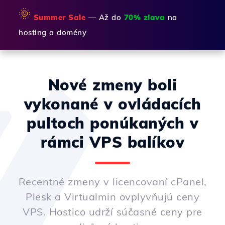
🌞
Summer Sale
— Až do
70% zľava
na
hosting a domény
Nové zmeny boli
vykonané v ovládacích
pultoch ponúkaných v
rámci VPS balíkov
Recentné zmeny v licencovaní cPanel,
Plesk a Virtualmin ovplyvňujú ceny
VPS. Hostico udrží súčasné ceny pre