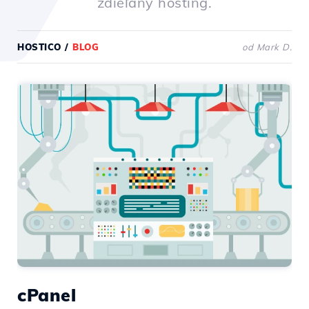
zdieľaný hosting.
HOSTICO
/
BLOG
od Mark D.
cPanel