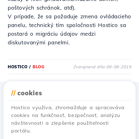
poštových schránok, atď).
V prípade, že sa požaduje zmena ovládacieho
panelu, technický tím spoločnosti Hostico sa
postará o migráciu údajov medzi
diskutovanými panelmi.
HOSTICO
/
BLOG
Zverejnené dňa 06-08-2019
//
cookies
Stiahnuť aplikáciu
Hostico
Hostico využíva, zhromažďuje a spracováva
cookies na funkčnosť, bezpečnosť, analýzu
návštevnosti a zlepšenie použiteľnosti
portálu.