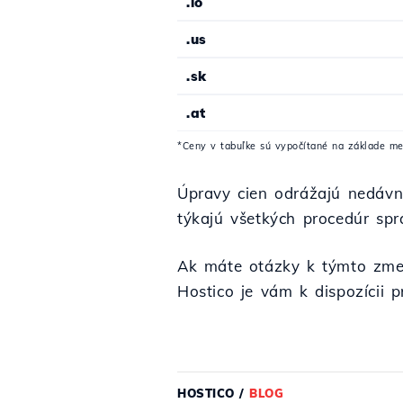
.io
.us
.sk
.at
*Ceny v tabuľke sú vypočítané na základe m
Úpravy cien odrážajú nedáv
týkajú všetkých procedúr spr
Ak máte otázky k týmto zme
Hostico je vám k dispozícii p
HOSTICO
/
BLOG