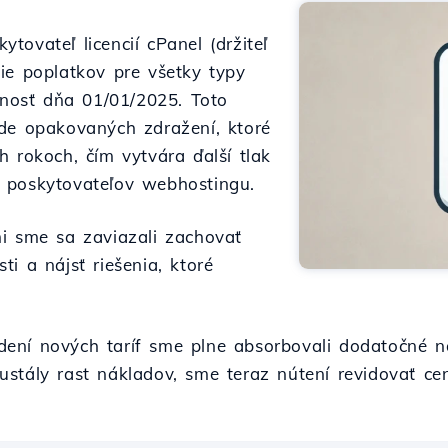
ovateľ licencií cPanel (držiteľ
ie poplatkov pre všetky typy
innosť dňa 01/01/2025. Toto
nde opakovaných zdražení, ktoré
h rokoch, čím vytvára ďalší tlak
 poskytovateľov webhostingu.
i sme sa zaviazali zachovať
i a nájsť riešenia, ktoré
ení nových taríf sme plne absorbovali dodatočné n
stály rast nákladov, sme teraz nútení revidovať cen