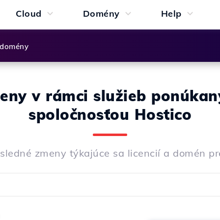
Cloud
Domény
Help
 domény
eny v rámci služieb ponúkan
spoločnosťou Hostico
osledné zmeny týkajúce sa licencií a domén pr
a