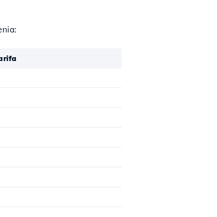
nia:
arifa