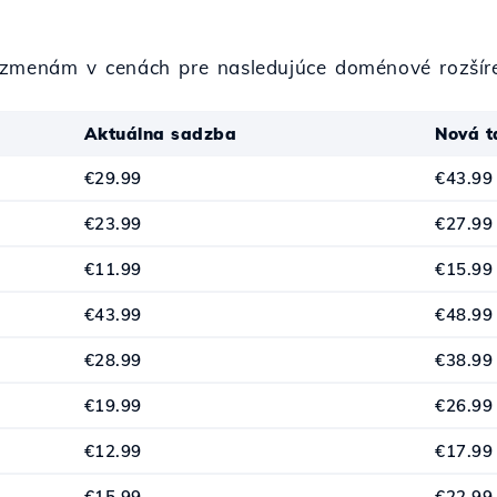
 zmenám v cenách pre nasledujúce doménové rozšíre
Aktuálna sadzba
Nová t
€29.99
€43.99
€23.99
€27.99
€11.99
€15.99
€43.99
€48.99
€28.99
€38.99
€19.99
€26.99
€12.99
€17.99
€15.99
€22.99