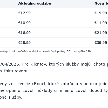
Aktuálna sadzba
Nová t
€12.99
€19.99
€10.99
€11.99
€16.99
€21.99
€28.99
€39.99
esačných fakturačných období a nezahŕňajú platný DPH vo výške 21%.
1/04/2025. Pre klientov, ktorých služby majú lehot
m fakturovaní.
eny za licencie cPanel, ktoré zahŕňajú viac ako jed
e optimalizovali náklady a minimalizovali dopad týc
pné služby.