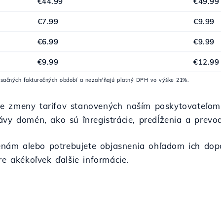
€44.99
€49.99
€7.99
€9.99
€6.99
€9.99
€9.99
€12.99
esačných fakturačných období a nezahŕňajú platný DPH vo výške 21%.
ne zmeny tarifov stanovených naším poskytovateľo
ávy domén, ako sú înregistrácie, predĺženia a prevod
nám alebo potrebujete objasnenia ohľadom ich dop
re akékoľvek ďalšie informácie.