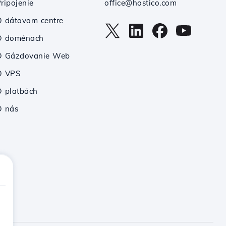
ripojenie
office@hostico.com
 dátovom centre
O doménach
O Gázdovanie Web
O VPS
 platbách
O nás