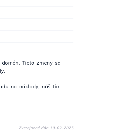
m domén. Tieto zmeny sa
y.
adu na náklady, náš tím
Zverejnené dňa 19-02-2025