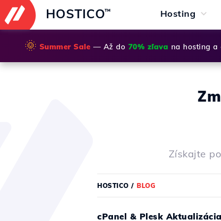
HOSTICO
™
Hosting
🌞
Summer Sale
— Až do
70% zľava
na hosting a
Zm
Získajte p
HOSTICO
/
BLOG
cPanel & Plesk Aktualizáci