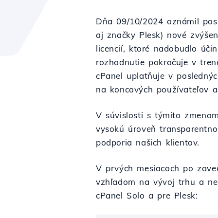
Dňa 09/10/2024 oznámil poskyt
aj značky Plesk) nové zvýšen
licencií, ktoré nadobudlo úč
rozhodnutie pokračuje v tre
cPanel uplatňuje v poslednýc
na koncových používateľov a
V súvislosti s týmito zmenam
vysokú úroveň transparentnost
podporia našich klientov.
V prvých mesiacoch po zaved
vzhľadom na vývoj trhu a neu
cPanel Solo a pre Plesk: