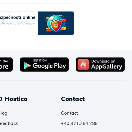
zpečnosti online
blikované pred 1 rokom
O Hostico
Contact
Blog
Contact
Feedback
+40.371.784.288