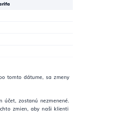
arifa
a po tomto dátume, sa zmeny
en účet, zostanú nezmenené.
hto zmien, aby naši klienti