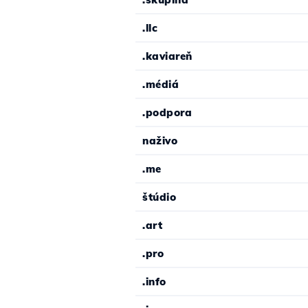
.llc
.kaviareň
.médiá
.podpora
naživo
.me
štúdio
.art
.pro
.info