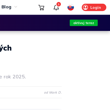
5
Blog
Login
aktivuj teraz
ých
e rok 2025.
od Mark D.