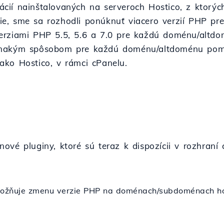
cií nainštalovaných na serveroch Hostico, z ktorýc
, sme sa rozhodli ponúknuť viacero verzií PHP pre 
erziami PHP 5.5, 5.6 a 7.0 pre každú doménu/altdo
vnakým spôsobom pre každú doménu/altdoménu pom
ako Hostico, v rámci cPanelu.
ové pluginy, ktoré sú teraz k dispozícii v rozhraní 
možňuje zmenu verzie PHP na doménach/subdoménach h