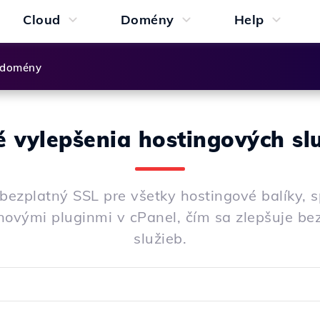
Cloud
Domény
Help
 domény
 vylepšenia hostingových sl
bezplatný SSL pre všetky hostingové balíky, s
novými pluginmi v cPanel, čím sa zlepšuje be
služieb.