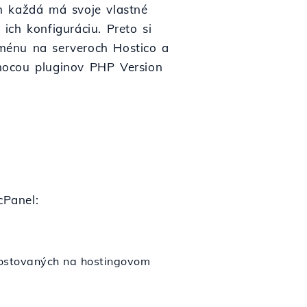
h každá má svoje vlastné
ich konfiguráciu. Preto si
ménu na serveroch Hostico a
ocou pluginov PHP Version
cPanel:
ostovaných na hostingovom