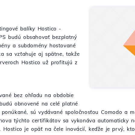
ingové balíky Hostico -
VPS budú obsahovať bezplatný
domény a subdomény hostované
a sa vzťahuje aj spätne, takže
rveroch Hostico už profitujú z
ované bez ohľadu na obdobie
budú obnovené na celé platné
 sú ponúkané, sú vydávané spoločnosťou Comodo a ma
nova týchto certifikátov sa vykonáva automaticky n
. Hostico je opäť na čele inovácií, keďže je prvý, k