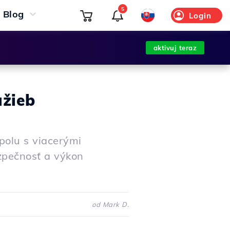
5
Blog
Login
aktivuj teraz
užieb
polu s viacerými
zpečnosť a výkon
od Mark D.