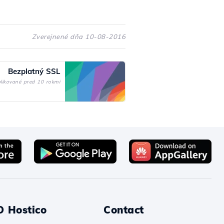
Zverejnené dňa 10-08-2016
Bezplatný SSL
likované pred 10 rokmi
O Hostico
Contact