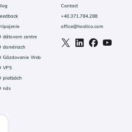
Blog
Contact
Feedback
+40.371.784.288
ripojenie
office@hostico.com
 dátovom centre
O doménach
O Gázdovanie Web
O VPS
 platbách
O nás