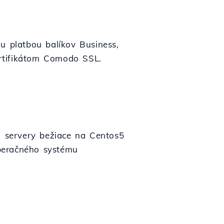
u platbou balíkov Business,
ertifikátom Comodo SSL.
om servery bežiace na Centos5
peračného systému