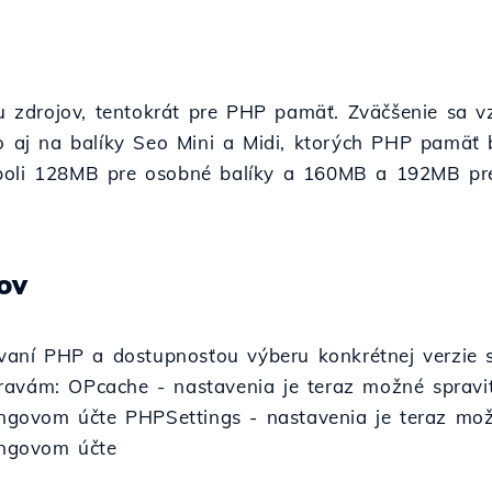
zdrojov, tentokrát pre PHP pamäť. Zväčšenie sa vz
ako aj na balíky Seo Mini a Midi, ktorých PHP pamä
boli 128MB pre osobné balíky a 160MB a 192MB pre
ov
ní PHP a dostupnosťou výberu konkrétnej verzie s
ravám: OPcache - nastavenia je teraz možné spravi
govom účte PHPSettings - nastavenia je teraz mož
ngovom účte