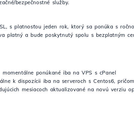
začné/bezpečnostné služby.
SL, s platnosťou jeden rok, ktorý sa ponúka s ročno
va platný a bude poskytnutý spolu s bezplatným c
sú momentálne ponúkané iba na VPS s cPanel
álne k dispozícii iba na serveroch s Centos6, prič
dujúcich mesiacoch aktualizované na novú verziu o