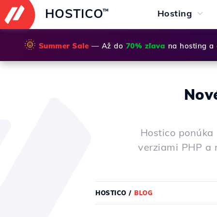
HOSTICO
™
Hosting
🌞
Summer Sale
— Až do
70% zľava
na hosting a
Nové
Hostico ponúka 
verziami PHP a 
HOSTICO
/
BLOG