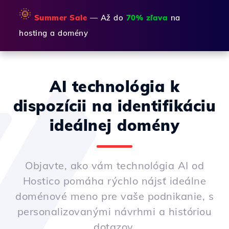
🌞
Summer Sale
— Až do
70% zľava
na
hosting a domény
AI technológia k
dispozícii na identifikáciu
ideálnej domény
Objavte, ako vám technológia AI od
Hostico pomáha rýchlo nájsť ideálne
doménové meno pre vaše podnikanie, s
personalizovanými návrhmi a históriou
dotazov.