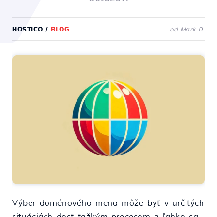
HOSTICO
/
BLOG
od Mark D.
Výber doménového mena môže byť v určitých
situáciách dosť ťažkým procesom a ľahko sa