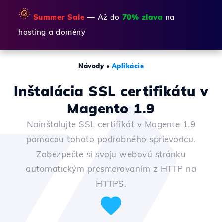
🌞
Summer Sale
— Až do
70% zľava
na
hosting a domény
Návody
•
Aplikácie
Inštalácia SSL certifikátu v
Magento 1.9
Nainštalujte SSL certifikát v Magente 1.9
pomocou tohoto podrobného sprievodcu.
Zabezpečte si svoju webovú stránku
automatickým presmerovaním z HTTP na
HTTPS.