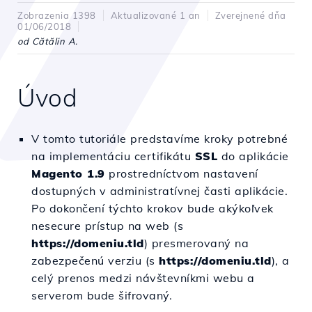
Zobrazenia 1398
Aktualizované 1 an
Zverejnené dňa
01/06/2018
od Cătălin A.
Úvod
V tomto tutoriále predstavíme kroky potrebné
na implementáciu certifikátu
SSL
do aplikácie
Magento 1.9
prostredníctvom nastavení
dostupných v administratívnej časti aplikácie.
Po dokončení týchto krokov bude akýkoľvek
nesecure prístup na web (s
https://domeniu.tld
) presmerovaný na
zabezpečenú verziu (s
https://domeniu.tld
), a
celý prenos medzi návštevníkmi webu a
serverom bude šifrovaný.