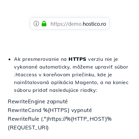
Ak presmerovanie na
HTTPS
verziu nie je
vykonané automaticky, môžeme upraviť súbor
.htaccess v koreňovom priečinku, kde je
nainštalovaná aplikácia Magento, a na koniec
súboru pridať nasledujúce riadky:
RewriteEngine zapnuté
RewriteCond %{HTTPS} vypnuté
RewriteRule (.*)https://%{HTTP_HOST}%
{REQUEST_URI}